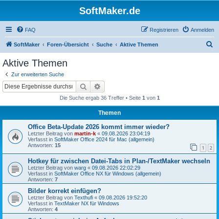
SoftMaker.de
FAQ
Registrieren
Anmelden
S
SoftMaker
Foren-Übersicht
Suche
Aktive Themen
u
Aktive Themen
c
Zur erweiterten Suche
h
Suche
Erweiterte Suche
e
Die Suche ergab 36 Treffer • Seite
1
von
1
Themen
Office Beta-Update 2026 kommt immer wieder?
Letzter Beitrag von
martin-k
«
09.08.2026 23:04:19
Verfasst in
SoftMaker Office 2024 für Mac (allgemein)
Antworten:
15
1
2
Hotkey für zwischen Datei-Tabs in Plan-/TextMaker wechseln
Letzter Beitrag von
warg
«
09.08.2026 22:02:29
Verfasst in
SoftMaker Office NX für Windows (allgemein)
Antworten:
7
Bilder korrekt einfügen?
Letzter Beitrag von
Texthufi
«
09.08.2026 19:52:20
Verfasst in
TextMaker NX für Windows
Antworten:
4