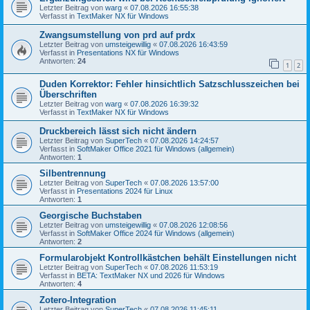
Letzter Beitrag von
warg
«
07.08.2026 16:55:38
Verfasst in
TextMaker NX für Windows
Zwangsumstellung von prd auf prdx
Letzter Beitrag von
umsteigewillig
«
07.08.2026 16:43:59
Verfasst in
Presentations NX für Windows
Antworten:
24
1
2
Duden Korrektor: Fehler hinsichtlich Satzschlusszeichen bei
Überschriften
Letzter Beitrag von
warg
«
07.08.2026 16:39:32
Verfasst in
TextMaker NX für Windows
Druckbereich lässt sich nicht ändern
Letzter Beitrag von
SuperTech
«
07.08.2026 14:24:57
Verfasst in
SoftMaker Office 2021 für Windows (allgemein)
Antworten:
1
Silbentrennung
Letzter Beitrag von
SuperTech
«
07.08.2026 13:57:00
Verfasst in
Presentations 2024 für Linux
Antworten:
1
Georgische Buchstaben
Letzter Beitrag von
umsteigewillig
«
07.08.2026 12:08:56
Verfasst in
SoftMaker Office 2024 für Windows (allgemein)
Antworten:
2
Formularobjekt Kontrollkästchen behält Einstellungen nicht
Letzter Beitrag von
SuperTech
«
07.08.2026 11:53:19
Verfasst in
BETA: TextMaker NX und 2026 für Windows
Antworten:
4
Zotero-Integration
Letzter Beitrag von
SuperTech
«
07.08.2026 11:45:11