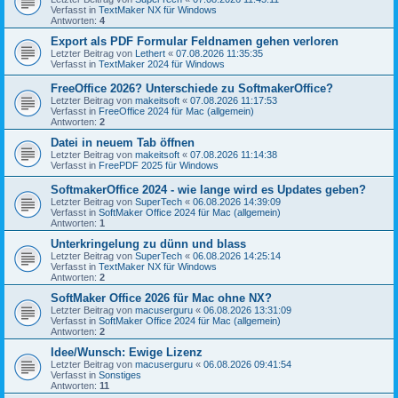
Verfasst in
TextMaker NX für Windows
Antworten:
4
Export als PDF Formular Feldnamen gehen verloren
Letzter Beitrag von
Lethert
«
07.08.2026 11:35:35
Verfasst in
TextMaker 2024 für Windows
FreeOffice 2026? Unterschiede zu SoftmakerOffice?
Letzter Beitrag von
makeitsoft
«
07.08.2026 11:17:53
Verfasst in
FreeOffice 2024 für Mac (allgemein)
Antworten:
2
Datei in neuem Tab öffnen
Letzter Beitrag von
makeitsoft
«
07.08.2026 11:14:38
Verfasst in
FreePDF 2025 für Windows
SoftmakerOffice 2024 - wie lange wird es Updates geben?
Letzter Beitrag von
SuperTech
«
06.08.2026 14:39:09
Verfasst in
SoftMaker Office 2024 für Mac (allgemein)
Antworten:
1
Unterkringelung zu dünn und blass
Letzter Beitrag von
SuperTech
«
06.08.2026 14:25:14
Verfasst in
TextMaker NX für Windows
Antworten:
2
SoftMaker Office 2026 für Mac ohne NX?
Letzter Beitrag von
macuserguru
«
06.08.2026 13:31:09
Verfasst in
SoftMaker Office 2024 für Mac (allgemein)
Antworten:
2
Idee/Wunsch: Ewige Lizenz
Letzter Beitrag von
macuserguru
«
06.08.2026 09:41:54
Verfasst in
Sonstiges
Antworten:
11