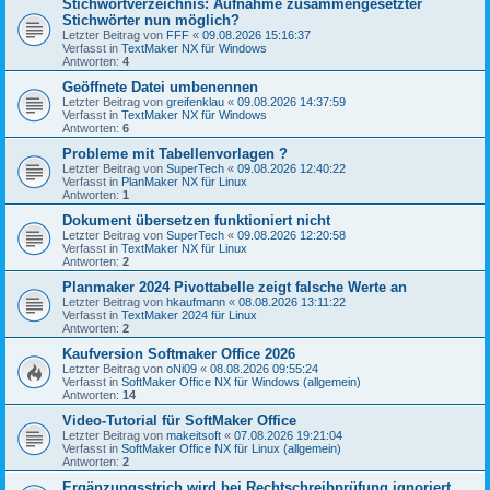
Stichwortverzeichnis: Aufnahme zusammengesetzter
Stichwörter nun möglich?
Letzter Beitrag von
FFF
«
09.08.2026 15:16:37
Verfasst in
TextMaker NX für Windows
Antworten:
4
Geöffnete Datei umbenennen
Letzter Beitrag von
greifenklau
«
09.08.2026 14:37:59
Verfasst in
TextMaker NX für Windows
Antworten:
6
Probleme mit Tabellenvorlagen ?
Letzter Beitrag von
SuperTech
«
09.08.2026 12:40:22
Verfasst in
PlanMaker NX für Linux
Antworten:
1
Dokument übersetzen funktioniert nicht
Letzter Beitrag von
SuperTech
«
09.08.2026 12:20:58
Verfasst in
TextMaker NX für Linux
Antworten:
2
Planmaker 2024 Pivottabelle zeigt falsche Werte an
Letzter Beitrag von
hkaufmann
«
08.08.2026 13:11:22
Verfasst in
TextMaker 2024 für Linux
Antworten:
2
Kaufversion Softmaker Office 2026
Letzter Beitrag von
oNi09
«
08.08.2026 09:55:24
Verfasst in
SoftMaker Office NX für Windows (allgemein)
Antworten:
14
Video-Tutorial für SoftMaker Office
Letzter Beitrag von
makeitsoft
«
07.08.2026 19:21:04
Verfasst in
SoftMaker Office NX für Linux (allgemein)
Antworten:
2
Ergänzungsstrich wird bei Rechtschreibprüfung ignoriert