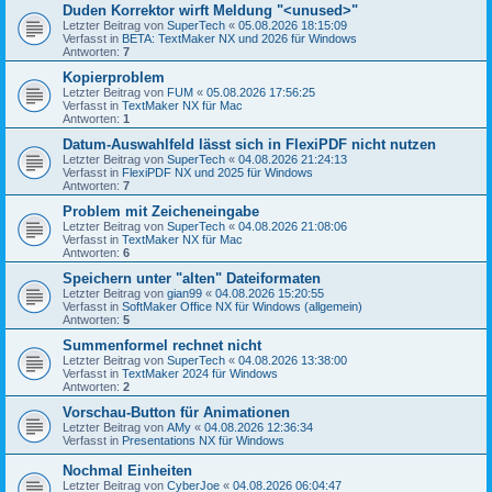
Duden Korrektor wirft Meldung "<unused>"
Letzter Beitrag von
SuperTech
«
05.08.2026 18:15:09
Verfasst in
BETA: TextMaker NX und 2026 für Windows
Antworten:
7
Kopierproblem
Letzter Beitrag von
FUM
«
05.08.2026 17:56:25
Verfasst in
TextMaker NX für Mac
Antworten:
1
Datum-Auswahlfeld lässt sich in FlexiPDF nicht nutzen
Letzter Beitrag von
SuperTech
«
04.08.2026 21:24:13
Verfasst in
FlexiPDF NX und 2025 für Windows
Antworten:
7
Problem mit Zeicheneingabe
Letzter Beitrag von
SuperTech
«
04.08.2026 21:08:06
Verfasst in
TextMaker NX für Mac
Antworten:
6
Speichern unter "alten" Dateiformaten
Letzter Beitrag von
gian99
«
04.08.2026 15:20:55
Verfasst in
SoftMaker Office NX für Windows (allgemein)
Antworten:
5
Summenformel rechnet nicht
Letzter Beitrag von
SuperTech
«
04.08.2026 13:38:00
Verfasst in
TextMaker 2024 für Windows
Antworten:
2
Vorschau-Button für Animationen
Letzter Beitrag von
AMy
«
04.08.2026 12:36:34
Verfasst in
Presentations NX für Windows
Nochmal Einheiten
Letzter Beitrag von
CyberJoe
«
04.08.2026 06:04:47