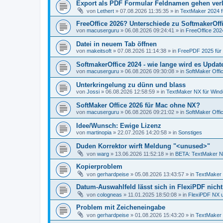
Export als PDF Formular Feldnamen gehen ver
von
Lethert
»
07.08.2026 11:35:35
» in
TextMaker 2024 
FreeOffice 2026? Unterschiede zu SoftmakerOff
von
macuserguru
»
06.08.2026 09:24:41
» in
FreeOffice 2024
Datei in neuem Tab öffnen
von
makeitsoft
»
07.08.2026 11:14:38
» in
FreePDF 2025 für
SoftmakerOffice 2024 - wie lange wird es Upda
von
macuserguru
»
06.08.2026 09:30:08
» in
SoftMaker Offic
Unterkringelung zu dünn und blass
von
Jossi
»
06.08.2026 12:58:59
» in
TextMaker NX für Win
SoftMaker Office 2026 für Mac ohne NX?
von
macuserguru
»
06.08.2026 09:21:02
» in
SoftMaker Offic
Idee/Wunsch: Ewige Lizenz
von
martinopia
»
22.07.2026 14:20:58
» in
Sonstiges
Duden Korrektor wirft Meldung "<unused>"
von
warg
»
13.06.2026 11:52:18
» in
BETA: TextMaker N
Kopierproblem
von
gerhardpeise
»
05.08.2026 13:43:57
» in
TextMaker 
Datum-Auswahlfeld lässt sich in FlexiPDF nich
von
cologneas
»
11.01.2025 18:50:08
» in
FlexiPDF NX 
Problem mit Zeicheneingabe
von
gerhardpeise
»
01.08.2026 15:43:20
» in
TextMaker 