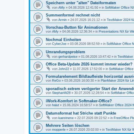
Speichern unter "alten" Dateiformaten
von
AMy
»
04.08.2026 12:41:50
» in
SoftMaker Office NX
Summenformel rechnet nicht
von
Armin
»
24.07.2026 16:21:12
» in
TextMaker 2024 f
Vorschau-Button für Animationen
von
AMy
»
04.08.2026 12:36:34
» in
Presentations NX für W
Nochmal Einheiten
von
CyberJoe
»
03.08.2026 08:52:59
» in
SoftMaker Office N
Umrandungsproblem
von
gerhardpeise
»
01.08.2026 10:47:42
» in
TextMaker 
Office Beta-Update 2026 kommt immer wieder?
von
John22
»
11.07.2026 17:52:00
» in
SoftMaker Office
Formularelement Bildlaufleiste horizontal ausr
von
ReGo
»
03.08.2026 16:00:30
» in
PlanMaker 2024 für Li
sporadisch extrem verögerter Start der Anwen
von
StephanW28
»
30.07.2026 12:28:54
» in
SoftMaker Offic
iWork-Komfort in Softmaker-Office?
von
halut
»
15.06.2024 16:58:57
» in
SoftMaker Office 2024 f
Datumsformat hat Striche statt Punkte
von
kaestnerw
»
22.07.2026 09:22:52
» in
FreeOffice Pl
Mehrere Seiten löschen
von
mopperle
»
26.07.2026 20:02:00
» in
TextMaker NX für 