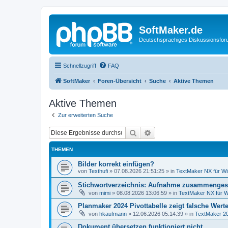
SoftMaker.de
Deutschsprachiges Diskussionsfo
Schnellzugriff
FAQ
SoftMaker
Foren-Übersicht
Suche
Aktive Themen
Aktive Themen
Zur erweiterten Suche
Suche
Erweiterte Suche
THEMEN
Bilder korrekt einfügen?
von
Texthufi
»
07.08.2026 21:51:25
» in
TextMaker NX für W
Stichwortverzeichnis: Aufnahme zusammengese
von
mimi
»
08.08.2026 13:06:59
» in
TextMaker NX für 
Planmaker 2024 Pivottabelle zeigt falsche Wert
von
hkaufmann
»
12.06.2026 05:14:39
» in
TextMaker 20
Dokument übersetzen funktioniert nicht