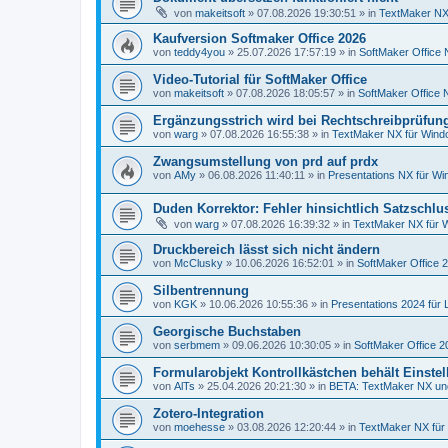
von
makeitsoft
»
07.08.2026 19:30:51
» in
TextMaker NX 
Kaufversion Softmaker Office 2026
von
teddy4you
»
25.07.2026 17:57:19
» in
SoftMaker Office 
Video-Tutorial für SoftMaker Office
von
makeitsoft
»
07.08.2026 18:05:57
» in
SoftMaker Office N
Ergänzungsstrich wird bei Rechtschreibprüfung
von
warg
»
07.08.2026 16:55:38
» in
TextMaker NX für Win
Zwangsumstellung von prd auf prdx
von
AMy
»
06.08.2026 11:40:11
» in
Presentations NX für W
Duden Korrektor: Fehler hinsichtlich Satzschlu
von
warg
»
07.08.2026 16:39:32
» in
TextMaker NX für 
Druckbereich lässt sich nicht ändern
von
McClusky
»
10.06.2026 16:52:01
» in
SoftMaker Office 
Silbentrennung
von
KGK
»
10.06.2026 10:55:36
» in
Presentations 2024 für 
Georgische Buchstaben
von
serbmem
»
09.06.2026 10:30:05
» in
SoftMaker Office 2
Formularobjekt Kontrollkästchen behält Einstel
von
AlTs
»
25.04.2026 20:21:30
» in
BETA: TextMaker NX un
Zotero-Integration
von
moehesse
»
03.08.2026 12:20:44
» in
TextMaker NX für