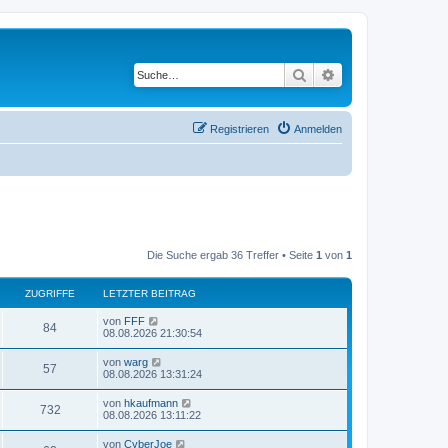
Suche
Erweiterte Suche
Registrieren
Anmelden
Die Suche ergab 36 Treffer • Seite
1
von
1
ZUGRIFFE
LETZTER BEITRAG
L
von
FFF
Z
84
e
08.08.2026 21:30:54
t
u
z
L
von
warg
Z
57
t
e
08.08.2026 13:31:24
g
e
t
r
u
z
L
von
hkaufmann
r
B
Z
732
t
e
08.08.2026 13:11:22
e
g
e
t
i
i
r
u
z
t
L
von
CyberJoe
r
B