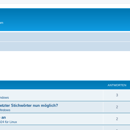
rum
ANTWORTEN
A
3
indows
n
tzter Stichwörter nun möglich?
A
2
t
Windows
n
e an
w
A
2
t
24 für Linux
o
n
w