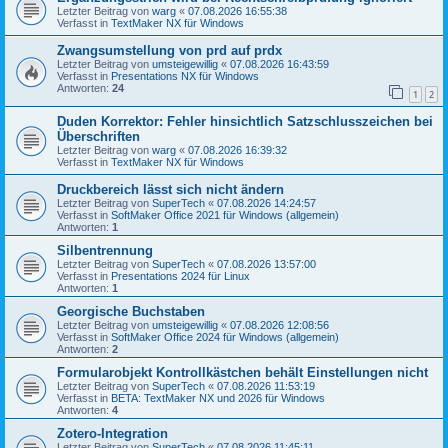
Letzter Beitrag von
warg
«
07.08.2026 16:55:38
Verfasst in
TextMaker NX für Windows
Zwangsumstellung von prd auf prdx
Letzter Beitrag von
umsteigewillig
«
07.08.2026 16:43:59
Verfasst in
Presentations NX für Windows
Antworten:
24
1
2
Duden Korrektor: Fehler hinsichtlich Satzschlusszeichen bei
Überschriften
Letzter Beitrag von
warg
«
07.08.2026 16:39:32
Verfasst in
TextMaker NX für Windows
Druckbereich lässt sich nicht ändern
Letzter Beitrag von
SuperTech
«
07.08.2026 14:24:57
Verfasst in
SoftMaker Office 2021 für Windows (allgemein)
Antworten:
1
Silbentrennung
Letzter Beitrag von
SuperTech
«
07.08.2026 13:57:00
Verfasst in
Presentations 2024 für Linux
Antworten:
1
Georgische Buchstaben
Letzter Beitrag von
umsteigewillig
«
07.08.2026 12:08:56
Verfasst in
SoftMaker Office 2024 für Windows (allgemein)
Antworten:
2
Formularobjekt Kontrollkästchen behält Einstellungen nicht
Letzter Beitrag von
SuperTech
«
07.08.2026 11:53:19
Verfasst in
BETA: TextMaker NX und 2026 für Windows
Antworten:
4
Zotero-Integration
Letzter Beitrag von
SuperTech
«
07.08.2026 11:45:11