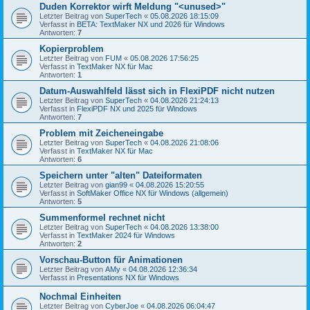
Duden Korrektor wirft Meldung "<unused>"
Letzter Beitrag von
SuperTech
«
05.08.2026 18:15:09
Verfasst in
BETA: TextMaker NX und 2026 für Windows
Antworten:
7
Kopierproblem
Letzter Beitrag von
FUM
«
05.08.2026 17:56:25
Verfasst in
TextMaker NX für Mac
Antworten:
1
Datum-Auswahlfeld lässt sich in FlexiPDF nicht nutzen
Letzter Beitrag von
SuperTech
«
04.08.2026 21:24:13
Verfasst in
FlexiPDF NX und 2025 für Windows
Antworten:
7
Problem mit Zeicheneingabe
Letzter Beitrag von
SuperTech
«
04.08.2026 21:08:06
Verfasst in
TextMaker NX für Mac
Antworten:
6
Speichern unter "alten" Dateiformaten
Letzter Beitrag von
gian99
«
04.08.2026 15:20:55
Verfasst in
SoftMaker Office NX für Windows (allgemein)
Antworten:
5
Summenformel rechnet nicht
Letzter Beitrag von
SuperTech
«
04.08.2026 13:38:00
Verfasst in
TextMaker 2024 für Windows
Antworten:
2
Vorschau-Button für Animationen
Letzter Beitrag von
AMy
«
04.08.2026 12:36:34
Verfasst in
Presentations NX für Windows
Nochmal Einheiten
Letzter Beitrag von
CyberJoe
«
04.08.2026 06:04:47