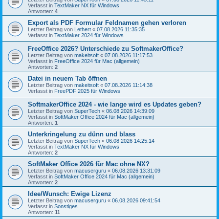
Verfasst in
TextMaker NX für Windows
Antworten:
4
Export als PDF Formular Feldnamen gehen verloren
Letzter Beitrag von
Lethert
«
07.08.2026 11:35:35
Verfasst in
TextMaker 2024 für Windows
FreeOffice 2026? Unterschiede zu SoftmakerOffice?
Letzter Beitrag von
makeitsoft
«
07.08.2026 11:17:53
Verfasst in
FreeOffice 2024 für Mac (allgemein)
Antworten:
2
Datei in neuem Tab öffnen
Letzter Beitrag von
makeitsoft
«
07.08.2026 11:14:38
Verfasst in
FreePDF 2025 für Windows
SoftmakerOffice 2024 - wie lange wird es Updates geben?
Letzter Beitrag von
SuperTech
«
06.08.2026 14:39:09
Verfasst in
SoftMaker Office 2024 für Mac (allgemein)
Antworten:
1
Unterkringelung zu dünn und blass
Letzter Beitrag von
SuperTech
«
06.08.2026 14:25:14
Verfasst in
TextMaker NX für Windows
Antworten:
2
SoftMaker Office 2026 für Mac ohne NX?
Letzter Beitrag von
macuserguru
«
06.08.2026 13:31:09
Verfasst in
SoftMaker Office 2024 für Mac (allgemein)
Antworten:
2
Idee/Wunsch: Ewige Lizenz
Letzter Beitrag von
macuserguru
«
06.08.2026 09:41:54
Verfasst in
Sonstiges
Antworten:
11