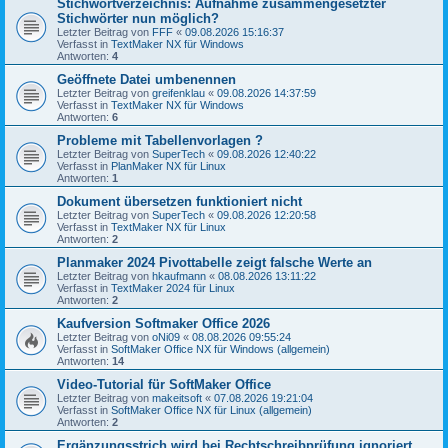
Stichwortverzeichnis: Aufnahme zusammengesetzter
Stichwörter nun möglich?
Letzter Beitrag von
FFF
«
09.08.2026 15:16:37
Verfasst in
TextMaker NX für Windows
Antworten:
4
Geöffnete Datei umbenennen
Letzter Beitrag von
greifenklau
«
09.08.2026 14:37:59
Verfasst in
TextMaker NX für Windows
Antworten:
6
Probleme mit Tabellenvorlagen ?
Letzter Beitrag von
SuperTech
«
09.08.2026 12:40:22
Verfasst in
PlanMaker NX für Linux
Antworten:
1
Dokument übersetzen funktioniert nicht
Letzter Beitrag von
SuperTech
«
09.08.2026 12:20:58
Verfasst in
TextMaker NX für Linux
Antworten:
2
Planmaker 2024 Pivottabelle zeigt falsche Werte an
Letzter Beitrag von
hkaufmann
«
08.08.2026 13:11:22
Verfasst in
TextMaker 2024 für Linux
Antworten:
2
Kaufversion Softmaker Office 2026
Letzter Beitrag von
oNi09
«
08.08.2026 09:55:24
Verfasst in
SoftMaker Office NX für Windows (allgemein)
Antworten:
14
Video-Tutorial für SoftMaker Office
Letzter Beitrag von
makeitsoft
«
07.08.2026 19:21:04
Verfasst in
SoftMaker Office NX für Linux (allgemein)
Antworten:
2
Ergänzungsstrich wird bei Rechtschreibprüfung ignoriert