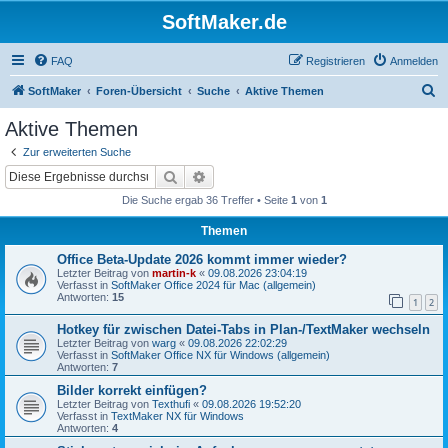
SoftMaker.de
FAQ
Registrieren
Anmelden
S
SoftMaker
Foren-Übersicht
Suche
Aktive Themen
u
Aktive Themen
c
Zur erweiterten Suche
h
Suche
Erweiterte Suche
e
Die Suche ergab 36 Treffer • Seite
1
von
1
Themen
Office Beta-Update 2026 kommt immer wieder?
Letzter Beitrag von
martin-k
«
09.08.2026 23:04:19
Verfasst in
SoftMaker Office 2024 für Mac (allgemein)
Antworten:
15
1
2
Hotkey für zwischen Datei-Tabs in Plan-/TextMaker wechseln
Letzter Beitrag von
warg
«
09.08.2026 22:02:29
Verfasst in
SoftMaker Office NX für Windows (allgemein)
Antworten:
7
Bilder korrekt einfügen?
Letzter Beitrag von
Texthufi
«
09.08.2026 19:52:20
Verfasst in
TextMaker NX für Windows
Antworten:
4