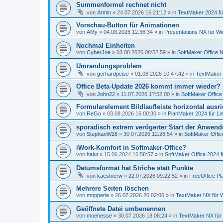
Summenformel rechnet nicht
von
Armin
»
24.07.2026 16:21:12
» in
TextMaker 2024 f
Vorschau-Button für Animationen
von
AMy
»
04.08.2026 12:36:34
» in
Presentations NX für W
Nochmal Einheiten
von
CyberJoe
»
03.08.2026 08:52:59
» in
SoftMaker Office N
Umrandungsproblem
von
gerhardpeise
»
01.08.2026 10:47:42
» in
TextMaker 
Office Beta-Update 2026 kommt immer wieder?
von
John22
»
11.07.2026 17:52:00
» in
SoftMaker Office
Formularelement Bildlaufleiste horizontal ausr
von
ReGo
»
03.08.2026 16:00:30
» in
PlanMaker 2024 für Li
sporadisch extrem verögerter Start der Anwen
von
StephanW28
»
30.07.2026 12:28:54
» in
SoftMaker Offic
iWork-Komfort in Softmaker-Office?
von
halut
»
15.06.2024 16:58:57
» in
SoftMaker Office 2024 f
Datumsformat hat Striche statt Punkte
von
kaestnerw
»
22.07.2026 09:22:52
» in
FreeOffice Pl
Mehrere Seiten löschen
von
mopperle
»
26.07.2026 20:02:00
» in
TextMaker NX für 
Geöffnete Datei umbenennen
von
moehesse
»
30.07.2026 18:08:24
» in
TextMaker NX für