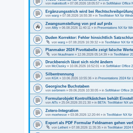
von
makeitsoft
»
07.08.2026 18:05:57
» in
SoftMaker Office N
Ergänzungsstrich wird bei Rechtschreibprüfung
von
warg
»
07.08.2026 16:55:38
» in
TextMaker NX für Win
Zwangsumstellung von prd auf prdx
von
AMy
»
06.08.2026 11:40:11
» in
Presentations NX für W
Duden Korrektor: Fehler hinsichtlich Satzschlu
von
warg
»
07.08.2026 16:39:32
» in
TextMaker NX für 
Planmaker 2024 Pivottabelle zeigt falsche Wert
von
hkaufmann
»
12.06.2026 05:14:39
» in
TextMaker 20
Druckbereich lässt sich nicht ändern
von
McClusky
»
10.06.2026 16:52:01
» in
SoftMaker Office 
Silbentrennung
von
KGK
»
10.06.2026 10:55:36
» in
Presentations 2024 für 
Georgische Buchstaben
von
serbmem
»
09.06.2026 10:30:05
» in
SoftMaker Office 2
Formularobjekt Kontrollkästchen behält Einstel
von
AlTs
»
25.04.2026 20:21:30
» in
BETA: TextMaker NX un
Zotero-Integration
von
moehesse
»
03.08.2026 12:20:44
» in
TextMaker NX für
Export als PDF Formular Feldnamen gehen ver
von
Lethert
»
07.08.2026 11:35:35
» in
TextMaker 2024 