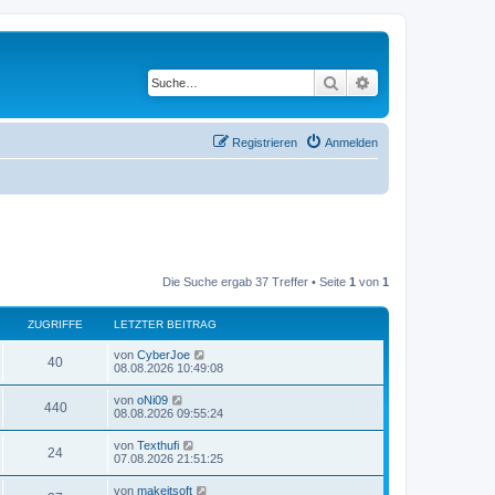
Suche
Erweiterte Suche
Registrieren
Anmelden
Die Suche ergab 37 Treffer • Seite
1
von
1
ZUGRIFFE
LETZTER BEITRAG
L
von
CyberJoe
Z
40
e
08.08.2026 10:49:08
t
u
z
L
von
oNi09
Z
440
t
e
08.08.2026 09:55:24
g
e
t
r
u
z
L
von
Texthufi
r
B
Z
24
t
e
07.08.2026 21:51:25
e
g
e
t
i
i
r
u
z
t
L
von
makeitsoft
r
B