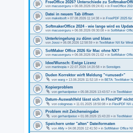
FreeOffice 2026? Unterschiede zu SoftmakerOff
von
macuserguru
»
06.08.2026 09:24:41
» in
FreeOffice 2024
Datei in neuem Tab öffnen
von
makeitsoft
»
07.08.2026 11:14:38
» in
FreePDF 2025 für
SoftmakerOffice 2024 - wie lange wird es Upda
von
macuserguru
»
06.08.2026 09:30:08
» in
SoftMaker Offic
Unterkringelung zu dünn und blass
von
Jossi
»
06.08.2026 12:58:59
» in
TextMaker NX für Win
SoftMaker Office 2026 für Mac ohne NX?
von
macuserguru
»
06.08.2026 09:21:02
» in
SoftMaker Offic
Idee/Wunsch: Ewige Lizenz
von
martinopia
»
22.07.2026 14:20:58
» in
Sonstiges
Duden Korrektor wirft Meldung "<unused>"
von
warg
»
13.06.2026 11:52:18
» in
BETA: TextMaker N
Kopierproblem
von
gerhardpeise
»
05.08.2026 13:43:57
» in
TextMaker 
Datum-Auswahlfeld lässt sich in FlexiPDF nich
von
cologneas
»
11.01.2025 18:50:08
» in
FlexiPDF NX 
Problem mit Zeicheneingabe
von
gerhardpeise
»
01.08.2026 15:43:20
» in
TextMaker 
Speichern unter "alten" Dateiformaten
von
AMy
»
04.08.2026 12:41:50
» in
SoftMaker Office NX