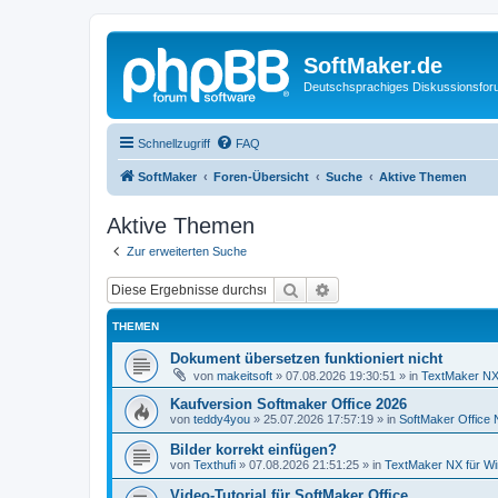
SoftMaker.de
Deutschsprachiges Diskussionsfo
Schnellzugriff
FAQ
SoftMaker
Foren-Übersicht
Suche
Aktive Themen
Aktive Themen
Zur erweiterten Suche
Suche
Erweiterte Suche
THEMEN
Dokument übersetzen funktioniert nicht
von
makeitsoft
»
07.08.2026 19:30:51
» in
TextMaker NX 
Kaufversion Softmaker Office 2026
von
teddy4you
»
25.07.2026 17:57:19
» in
SoftMaker Office 
Bilder korrekt einfügen?
von
Texthufi
»
07.08.2026 21:51:25
» in
TextMaker NX für W
Video-Tutorial für SoftMaker Office