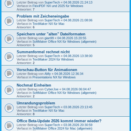
Letzter Beitrag von
SuperTech
«
04.08.2026 21:24:13
Verfasst in
FlexiPDF NX und 2025 für Windows
Antworten:
7
Problem mit Zeicheneingabe
Letzter Beitrag von
SuperTech
«
04.08.2026 21:08:06
Verfasst in
TextMaker NX für Mac
Antworten:
6
Speichern unter "alten" Dateiformaten
Letzter Beitrag von
gian99
«
04.08.2026 15:20:55
Verfasst in
SoftMaker Office NX für Windows (allgemein)
Antworten:
5
Summenformel rechnet nicht
Letzter Beitrag von
SuperTech
«
04.08.2026 13:38:00
Verfasst in
TextMaker 2024 für Windows
Antworten:
2
Vorschau-Button für Animationen
Letzter Beitrag von
AMy
«
04.08.2026 12:36:34
Verfasst in
Presentations NX für Windows
Nochmal Einheiten
Letzter Beitrag von
CyberJoe
«
04.08.2026 06:04:47
Verfasst in
SoftMaker Office NX für Windows (allgemein)
Antworten:
2
Umrandungsproblem
Letzter Beitrag von
SuperTech
«
03.08.2026 23:13:45
Verfasst in
TextMaker NX für Mac
Antworten:
8
Office Beta-Update 2026 kommt immer wieder?
Letzter Beitrag von
SuperTech
«
03.08.2026 20:30:59
Verfasst in
SoftMaker Office 2024 für Mac (allgemein)