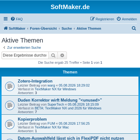
SoftMaker.de
FAQ
Registrieren
Anmelden
S
SoftMaker
Foren-Übersicht
Suche
Aktive Themen
u
Aktive Themen
c
Zur erweiterten Suche
h
Suche
Erweiterte Suche
e
Die Suche ergab 25 Treffer • Seite
1
von
1
Themen
Zotero-Integration
Letzter Beitrag von
warg
«
05.08.2026 18:29:02
Verfasst in
TextMaker NX für Windows
Antworten:
3
Duden Korrektor wirft Meldung "<unused>"
Letzter Beitrag von
SuperTech
«
05.08.2026 18:15:09
Verfasst in
BETA: TextMaker NX und 2026 für Windows
Antworten:
7
Kopierproblem
Letzter Beitrag von
FUM
«
05.08.2026 17:56:25
Verfasst in
TextMaker NX für Mac
Antworten:
1
Datum-Auswahlfeld lässt sich in FlexiPDF nicht nutzen