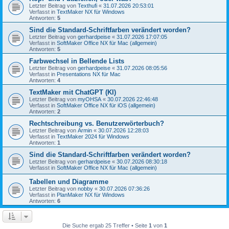
Letzter Beitrag von
Texthufi
«
31.07.2026 20:53:01
Verfasst in
TextMaker NX für Windows
Antworten:
5
Sind die Standard-Schriftfarben verändert worden?
Letzter Beitrag von
gerhardpeise
«
31.07.2026 17:07:05
Verfasst in
SoftMaker Office NX für Mac (allgemein)
Antworten:
5
Farbwechsel in Bellende Lists
Letzter Beitrag von
gerhardpeise
«
31.07.2026 08:05:56
Verfasst in
Presentations NX für Mac
Antworten:
4
TextMaker mit ChatGPT (KI)
Letzter Beitrag von
myOHSA
«
30.07.2026 22:46:48
Verfasst in
SoftMaker Office NX für iOS (allgemein)
Antworten:
2
Rechtschreibung vs. Benutzerwörterbuch?
Letzter Beitrag von
Armin
«
30.07.2026 12:28:03
Verfasst in
TextMaker 2024 für Windows
Antworten:
1
Sind die Standard-Schriftfarben verändert worden?
Letzter Beitrag von
gerhardpeise
«
30.07.2026 08:30:18
Verfasst in
SoftMaker Office NX für Mac (allgemein)
Tabellen und Diagramme
Letzter Beitrag von
nobby
«
30.07.2026 07:36:26
Verfasst in
PlanMaker NX für Windows
Antworten:
6
Die Suche ergab 25 Treffer • Seite
1
von
1