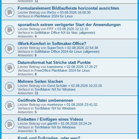
Antworten:
11
Formularelement Bildlaufleiste horizontal ausrichten
Letzter Beitrag von
ReGo
«
03.08.2026 16:00:30
Verfasst in
PlanMaker 2024 für Linux
sporadisch extrem verögerter Start der Anwendungen
Letzter Beitrag von
FFF
«
03.08.2026 12:12:10
Verfasst in
SoftMaker Office NX für Mac (allgemein)
Antworten:
4
iWork-Komfort in Softmaker-Office?
Letzter Beitrag von
SuperTech
«
02.08.2026 22:54:38
Verfasst in
SoftMaker Office 2024 für Linux (allgemein)
Antworten:
6
Datumsformat hat Striche statt Punkte
Letzter Beitrag von
kaestnerw
«
02.08.2026 17:26:27
Verfasst in
FreeOffice PlanMaker 2024 für Linux
Antworten:
8
Mehrere Seiten löschen
Letzter Beitrag von
Gerd Schüler
«
02.08.2026 10:22:18
Verfasst in
TextMaker NX für Windows
Antworten:
11
Geöffnete Datei umbenennen
Letzter Beitrag von
moehesse
«
01.08.2026 23:41:32
Verfasst in
TextMaker NX für Windows
Antworten:
5
Einbetten / Einfügen eines Videos
Letzter Beitrag von
gian99
«
01.08.2026 18:24:24
Verfasst in
TextMaker NX für Windows
Antworten:
5
Kopf- und Fußzieilen, oder was?