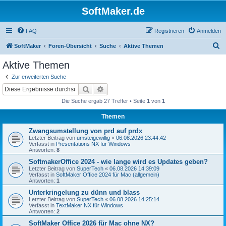
SoftMaker.de
FAQ
Registrieren
Anmelden
S
SoftMaker
Foren-Übersicht
Suche
Aktive Themen
u
Aktive Themen
c
Zur erweiterten Suche
h
Suche
Erweiterte Suche
e
Die Suche ergab 27 Treffer • Seite
1
von
1
Themen
Zwangsumstellung von prd auf prdx
Letzter Beitrag von
umsteigewillig
«
06.08.2026 23:44:42
Verfasst in
Presentations NX für Windows
Antworten:
8
SoftmakerOffice 2024 - wie lange wird es Updates geben?
Letzter Beitrag von
SuperTech
«
06.08.2026 14:39:09
Verfasst in
SoftMaker Office 2024 für Mac (allgemein)
Antworten:
1
Unterkringelung zu dünn und blass
Letzter Beitrag von
SuperTech
«
06.08.2026 14:25:14
Verfasst in
TextMaker NX für Windows
Antworten:
2
SoftMaker Office 2026 für Mac ohne NX?