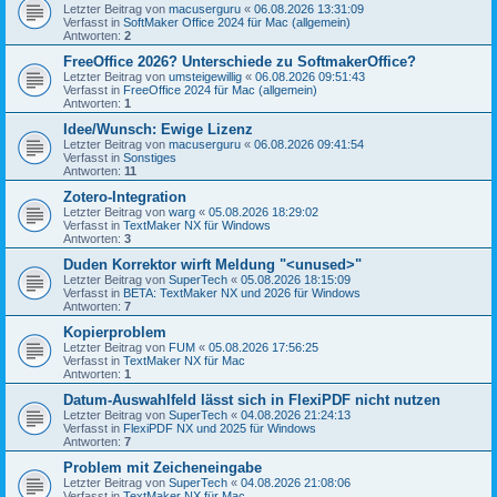
Letzter Beitrag von
macuserguru
«
06.08.2026 13:31:09
Verfasst in
SoftMaker Office 2024 für Mac (allgemein)
Antworten:
2
FreeOffice 2026? Unterschiede zu SoftmakerOffice?
Letzter Beitrag von
umsteigewillig
«
06.08.2026 09:51:43
Verfasst in
FreeOffice 2024 für Mac (allgemein)
Antworten:
1
Idee/Wunsch: Ewige Lizenz
Letzter Beitrag von
macuserguru
«
06.08.2026 09:41:54
Verfasst in
Sonstiges
Antworten:
11
Zotero-Integration
Letzter Beitrag von
warg
«
05.08.2026 18:29:02
Verfasst in
TextMaker NX für Windows
Antworten:
3
Duden Korrektor wirft Meldung "<unused>"
Letzter Beitrag von
SuperTech
«
05.08.2026 18:15:09
Verfasst in
BETA: TextMaker NX und 2026 für Windows
Antworten:
7
Kopierproblem
Letzter Beitrag von
FUM
«
05.08.2026 17:56:25
Verfasst in
TextMaker NX für Mac
Antworten:
1
Datum-Auswahlfeld lässt sich in FlexiPDF nicht nutzen
Letzter Beitrag von
SuperTech
«
04.08.2026 21:24:13
Verfasst in
FlexiPDF NX und 2025 für Windows
Antworten:
7
Problem mit Zeicheneingabe
Letzter Beitrag von
SuperTech
«
04.08.2026 21:08:06
Verfasst in
TextMaker NX für Mac