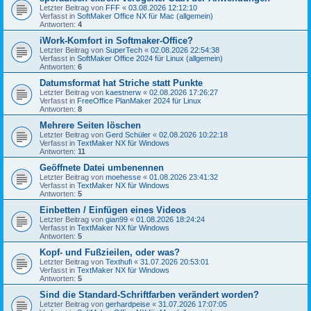
Letzter Beitrag von
FFF
«
03.08.2026 12:12:10
Verfasst in
SoftMaker Office NX für Mac (allgemein)
Antworten:
4
iWork-Komfort in Softmaker-Office?
Letzter Beitrag von
SuperTech
«
02.08.2026 22:54:38
Verfasst in
SoftMaker Office 2024 für Linux (allgemein)
Antworten:
6
Datumsformat hat Striche statt Punkte
Letzter Beitrag von
kaestnerw
«
02.08.2026 17:26:27
Verfasst in
FreeOffice PlanMaker 2024 für Linux
Antworten:
8
Mehrere Seiten löschen
Letzter Beitrag von
Gerd Schüler
«
02.08.2026 10:22:18
Verfasst in
TextMaker NX für Windows
Antworten:
11
Geöffnete Datei umbenennen
Letzter Beitrag von
moehesse
«
01.08.2026 23:41:32
Verfasst in
TextMaker NX für Windows
Antworten:
5
Einbetten / Einfügen eines Videos
Letzter Beitrag von
gian99
«
01.08.2026 18:24:24
Verfasst in
TextMaker NX für Windows
Antworten:
5
Kopf- und Fußzieilen, oder was?
Letzter Beitrag von
Texthufi
«
31.07.2026 20:53:01
Verfasst in
TextMaker NX für Windows
Antworten:
5
Sind die Standard-Schriftfarben verändert worden?
Letzter Beitrag von
gerhardpeise
«
31.07.2026 17:07:05