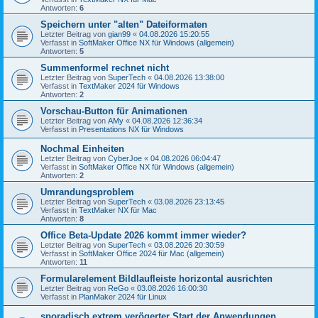
Antworten:
6
Speichern unter "alten" Dateiformaten
Letzter Beitrag von
gian99
«
04.08.2026 15:20:55
Verfasst in
SoftMaker Office NX für Windows (allgemein)
Antworten:
5
Summenformel rechnet nicht
Letzter Beitrag von
SuperTech
«
04.08.2026 13:38:00
Verfasst in
TextMaker 2024 für Windows
Antworten:
2
Vorschau-Button für Animationen
Letzter Beitrag von
AMy
«
04.08.2026 12:36:34
Verfasst in
Presentations NX für Windows
Nochmal Einheiten
Letzter Beitrag von
CyberJoe
«
04.08.2026 06:04:47
Verfasst in
SoftMaker Office NX für Windows (allgemein)
Antworten:
2
Umrandungsproblem
Letzter Beitrag von
SuperTech
«
03.08.2026 23:13:45
Verfasst in
TextMaker NX für Mac
Antworten:
8
Office Beta-Update 2026 kommt immer wieder?
Letzter Beitrag von
SuperTech
«
03.08.2026 20:30:59
Verfasst in
SoftMaker Office 2024 für Mac (allgemein)
Antworten:
11
Formularelement Bildlaufleiste horizontal ausrichten
Letzter Beitrag von
ReGo
«
03.08.2026 16:00:30
Verfasst in
PlanMaker 2024 für Linux
sporadisch extrem verögerter Start der Anwendungen