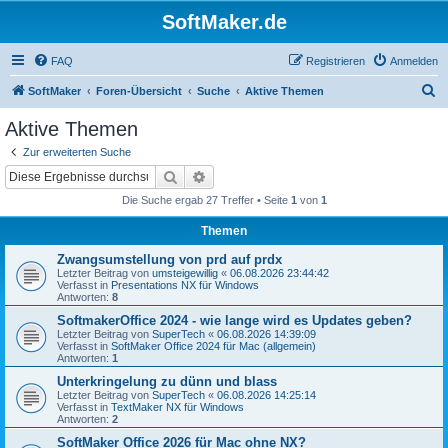
SoftMaker.de
FAQ
Registrieren
Anmelden
S
SoftMaker
Foren-Übersicht
Suche
Aktive Themen
u
Aktive Themen
c
Zur erweiterten Suche
h
Suche
Erweiterte Suche
e
Die Suche ergab 27 Treffer • Seite
1
von
1
Themen
Zwangsumstellung von prd auf prdx
Letzter Beitrag von
umsteigewillig
«
06.08.2026 23:44:42
Verfasst in
Presentations NX für Windows
Antworten:
8
SoftmakerOffice 2024 - wie lange wird es Updates geben?
Letzter Beitrag von
SuperTech
«
06.08.2026 14:39:09
Verfasst in
SoftMaker Office 2024 für Mac (allgemein)
Antworten:
1
Unterkringelung zu dünn und blass
Letzter Beitrag von
SuperTech
«
06.08.2026 14:25:14
Verfasst in
TextMaker NX für Windows
Antworten:
2
SoftMaker Office 2026 für Mac ohne NX?