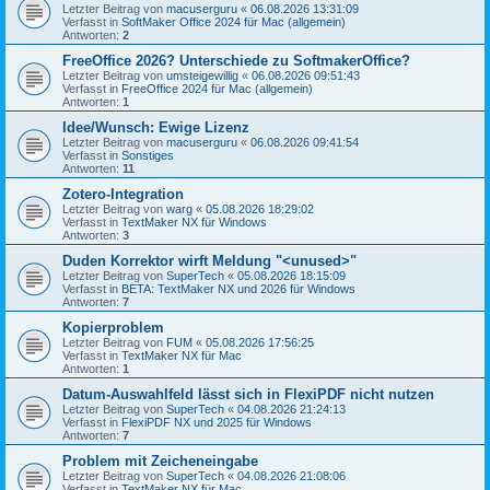
Letzter Beitrag von
macuserguru
«
06.08.2026 13:31:09
Verfasst in
SoftMaker Office 2024 für Mac (allgemein)
Antworten:
2
FreeOffice 2026? Unterschiede zu SoftmakerOffice?
Letzter Beitrag von
umsteigewillig
«
06.08.2026 09:51:43
Verfasst in
FreeOffice 2024 für Mac (allgemein)
Antworten:
1
Idee/Wunsch: Ewige Lizenz
Letzter Beitrag von
macuserguru
«
06.08.2026 09:41:54
Verfasst in
Sonstiges
Antworten:
11
Zotero-Integration
Letzter Beitrag von
warg
«
05.08.2026 18:29:02
Verfasst in
TextMaker NX für Windows
Antworten:
3
Duden Korrektor wirft Meldung "<unused>"
Letzter Beitrag von
SuperTech
«
05.08.2026 18:15:09
Verfasst in
BETA: TextMaker NX und 2026 für Windows
Antworten:
7
Kopierproblem
Letzter Beitrag von
FUM
«
05.08.2026 17:56:25
Verfasst in
TextMaker NX für Mac
Antworten:
1
Datum-Auswahlfeld lässt sich in FlexiPDF nicht nutzen
Letzter Beitrag von
SuperTech
«
04.08.2026 21:24:13
Verfasst in
FlexiPDF NX und 2025 für Windows
Antworten:
7
Problem mit Zeicheneingabe
Letzter Beitrag von
SuperTech
«
04.08.2026 21:08:06
Verfasst in
TextMaker NX für Mac