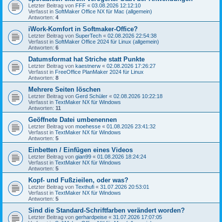
Letzter Beitrag von
FFF
«
03.08.2026 12:12:10
Verfasst in
SoftMaker Office NX für Mac (allgemein)
Antworten:
4
iWork-Komfort in Softmaker-Office?
Letzter Beitrag von
SuperTech
«
02.08.2026 22:54:38
Verfasst in
SoftMaker Office 2024 für Linux (allgemein)
Antworten:
6
Datumsformat hat Striche statt Punkte
Letzter Beitrag von
kaestnerw
«
02.08.2026 17:26:27
Verfasst in
FreeOffice PlanMaker 2024 für Linux
Antworten:
8
Mehrere Seiten löschen
Letzter Beitrag von
Gerd Schüler
«
02.08.2026 10:22:18
Verfasst in
TextMaker NX für Windows
Antworten:
11
Geöffnete Datei umbenennen
Letzter Beitrag von
moehesse
«
01.08.2026 23:41:32
Verfasst in
TextMaker NX für Windows
Antworten:
5
Einbetten / Einfügen eines Videos
Letzter Beitrag von
gian99
«
01.08.2026 18:24:24
Verfasst in
TextMaker NX für Windows
Antworten:
5
Kopf- und Fußzieilen, oder was?
Letzter Beitrag von
Texthufi
«
31.07.2026 20:53:01
Verfasst in
TextMaker NX für Windows
Antworten:
5
Sind die Standard-Schriftfarben verändert worden?
Letzter Beitrag von
gerhardpeise
«
31.07.2026 17:07:05