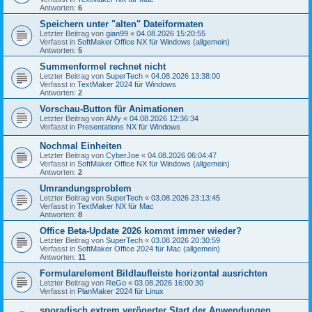
Antworten:
6
Speichern unter "alten" Dateiformaten
Letzter Beitrag von
gian99
«
04.08.2026 15:20:55
Verfasst in
SoftMaker Office NX für Windows (allgemein)
Antworten:
5
Summenformel rechnet nicht
Letzter Beitrag von
SuperTech
«
04.08.2026 13:38:00
Verfasst in
TextMaker 2024 für Windows
Antworten:
2
Vorschau-Button für Animationen
Letzter Beitrag von
AMy
«
04.08.2026 12:36:34
Verfasst in
Presentations NX für Windows
Nochmal Einheiten
Letzter Beitrag von
CyberJoe
«
04.08.2026 06:04:47
Verfasst in
SoftMaker Office NX für Windows (allgemein)
Antworten:
2
Umrandungsproblem
Letzter Beitrag von
SuperTech
«
03.08.2026 23:13:45
Verfasst in
TextMaker NX für Mac
Antworten:
8
Office Beta-Update 2026 kommt immer wieder?
Letzter Beitrag von
SuperTech
«
03.08.2026 20:30:59
Verfasst in
SoftMaker Office 2024 für Mac (allgemein)
Antworten:
11
Formularelement Bildlaufleiste horizontal ausrichten
Letzter Beitrag von
ReGo
«
03.08.2026 16:00:30
Verfasst in
PlanMaker 2024 für Linux
sporadisch extrem verögerter Start der Anwendungen