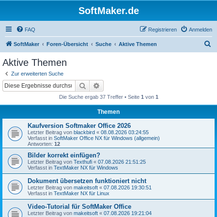
SoftMaker.de
FAQ
Registrieren
Anmelden
S
SoftMaker
Foren-Übersicht
Suche
Aktive Themen
u
Aktive Themen
c
Zur erweiterten Suche
h
Suche
Erweiterte Suche
e
Die Suche ergab 37 Treffer • Seite
1
von
1
Themen
Kaufversion Softmaker Office 2026
Letzter Beitrag von
blackbird
«
08.08.2026 03:24:55
Verfasst in
SoftMaker Office NX für Windows (allgemein)
Antworten:
12
Bilder korrekt einfügen?
Letzter Beitrag von
Texthufi
«
07.08.2026 21:51:25
Verfasst in
TextMaker NX für Windows
Dokument übersetzen funktioniert nicht
Letzter Beitrag von
makeitsoft
«
07.08.2026 19:30:51
Verfasst in
TextMaker NX für Linux
Video-Tutorial für SoftMaker Office
Letzter Beitrag von
makeitsoft
«
07.08.2026 19:21:04