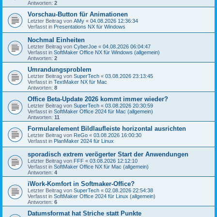
Antworten:
2
Vorschau-Button für Animationen
Letzter Beitrag von
AMy
«
04.08.2026 12:36:34
Verfasst in
Presentations NX für Windows
Nochmal Einheiten
Letzter Beitrag von
CyberJoe
«
04.08.2026 06:04:47
Verfasst in
SoftMaker Office NX für Windows (allgemein)
Antworten:
2
Umrandungsproblem
Letzter Beitrag von
SuperTech
«
03.08.2026 23:13:45
Verfasst in
TextMaker NX für Mac
Antworten:
8
Office Beta-Update 2026 kommt immer wieder?
Letzter Beitrag von
SuperTech
«
03.08.2026 20:30:59
Verfasst in
SoftMaker Office 2024 für Mac (allgemein)
Antworten:
11
Formularelement Bildlaufleiste horizontal ausrichten
Letzter Beitrag von
ReGo
«
03.08.2026 16:00:30
Verfasst in
PlanMaker 2024 für Linux
sporadisch extrem verögerter Start der Anwendungen
Letzter Beitrag von
FFF
«
03.08.2026 12:12:10
Verfasst in
SoftMaker Office NX für Mac (allgemein)
Antworten:
4
iWork-Komfort in Softmaker-Office?
Letzter Beitrag von
SuperTech
«
02.08.2026 22:54:38
Verfasst in
SoftMaker Office 2024 für Linux (allgemein)
Antworten:
6
Datumsformat hat Striche statt Punkte