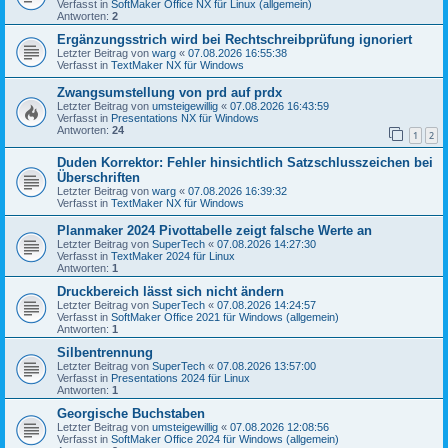
Verfasst in
SoftMaker Office NX für Linux (allgemein)
Antworten:
2
Ergänzungsstrich wird bei Rechtschreibprüfung ignoriert
Letzter Beitrag von
warg
«
07.08.2026 16:55:38
Verfasst in
TextMaker NX für Windows
Zwangsumstellung von prd auf prdx
Letzter Beitrag von
umsteigewillig
«
07.08.2026 16:43:59
Verfasst in
Presentations NX für Windows
Antworten:
24
1
2
Duden Korrektor: Fehler hinsichtlich Satzschlusszeichen bei
Überschriften
Letzter Beitrag von
warg
«
07.08.2026 16:39:32
Verfasst in
TextMaker NX für Windows
Planmaker 2024 Pivottabelle zeigt falsche Werte an
Letzter Beitrag von
SuperTech
«
07.08.2026 14:27:30
Verfasst in
TextMaker 2024 für Linux
Antworten:
1
Druckbereich lässt sich nicht ändern
Letzter Beitrag von
SuperTech
«
07.08.2026 14:24:57
Verfasst in
SoftMaker Office 2021 für Windows (allgemein)
Antworten:
1
Silbentrennung
Letzter Beitrag von
SuperTech
«
07.08.2026 13:57:00
Verfasst in
Presentations 2024 für Linux
Antworten:
1
Georgische Buchstaben
Letzter Beitrag von
umsteigewillig
«
07.08.2026 12:08:56
Verfasst in
SoftMaker Office 2024 für Windows (allgemein)