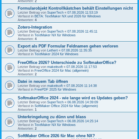
Antworten:
2
Formularobjekt Kontrollkästchen behält Einstellungen nicht
Letzter Beitrag von
SuperTech
«
07.08.2026 11:53:19
Verfasst in
BETA: TextMaker NX und 2026 für Windows
Antworten:
4
Zotero-Integration
Letzter Beitrag von
SuperTech
«
07.08.2026 11:45:11
Verfasst in
TextMaker NX für Windows
Antworten:
4
Export als PDF Formular Feldnamen gehen verloren
Letzter Beitrag von
Lethert
«
07.08.2026 11:35:35
Verfasst in
TextMaker 2024 für Windows
FreeOffice 2026? Unterschiede zu SoftmakerOffice?
Letzter Beitrag von
makeitsoft
«
07.08.2026 11:17:53
Verfasst in
FreeOffice 2024 für Mac (allgemein)
Antworten:
2
Datei in neuem Tab öffnen
Letzter Beitrag von
makeitsoft
«
07.08.2026 11:14:38
Verfasst in
FreePDF 2025 für Windows
SoftmakerOffice 2024 - wie lange wird es Updates geben?
Letzter Beitrag von
SuperTech
«
06.08.2026 14:39:09
Verfasst in
SoftMaker Office 2024 für Mac (allgemein)
Antworten:
1
Unterkringelung zu dünn und blass
Letzter Beitrag von
SuperTech
«
06.08.2026 14:25:14
Verfasst in
TextMaker NX für Windows
Antworten:
2
SoftMaker Office 2026 für Mac ohne NX?