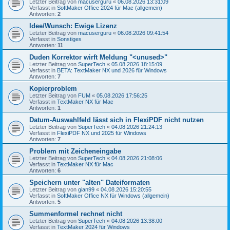
Letzter Beitrag von
macuserguru
«
06.08.2026 13:31:09
Verfasst in
SoftMaker Office 2024 für Mac (allgemein)
Antworten:
2
Idee/Wunsch: Ewige Lizenz
Letzter Beitrag von
macuserguru
«
06.08.2026 09:41:54
Verfasst in
Sonstiges
Antworten:
11
Duden Korrektor wirft Meldung "<unused>"
Letzter Beitrag von
SuperTech
«
05.08.2026 18:15:09
Verfasst in
BETA: TextMaker NX und 2026 für Windows
Antworten:
7
Kopierproblem
Letzter Beitrag von
FUM
«
05.08.2026 17:56:25
Verfasst in
TextMaker NX für Mac
Antworten:
1
Datum-Auswahlfeld lässt sich in FlexiPDF nicht nutzen
Letzter Beitrag von
SuperTech
«
04.08.2026 21:24:13
Verfasst in
FlexiPDF NX und 2025 für Windows
Antworten:
7
Problem mit Zeicheneingabe
Letzter Beitrag von
SuperTech
«
04.08.2026 21:08:06
Verfasst in
TextMaker NX für Mac
Antworten:
6
Speichern unter "alten" Dateiformaten
Letzter Beitrag von
gian99
«
04.08.2026 15:20:55
Verfasst in
SoftMaker Office NX für Windows (allgemein)
Antworten:
5
Summenformel rechnet nicht
Letzter Beitrag von
SuperTech
«
04.08.2026 13:38:00
Verfasst in
TextMaker 2024 für Windows