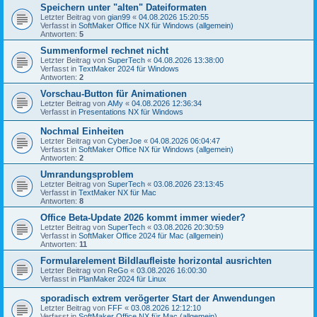
Speichern unter "alten" Dateiformaten
Letzter Beitrag von
gian99
«
04.08.2026 15:20:55
Verfasst in
SoftMaker Office NX für Windows (allgemein)
Antworten:
5
Summenformel rechnet nicht
Letzter Beitrag von
SuperTech
«
04.08.2026 13:38:00
Verfasst in
TextMaker 2024 für Windows
Antworten:
2
Vorschau-Button für Animationen
Letzter Beitrag von
AMy
«
04.08.2026 12:36:34
Verfasst in
Presentations NX für Windows
Nochmal Einheiten
Letzter Beitrag von
CyberJoe
«
04.08.2026 06:04:47
Verfasst in
SoftMaker Office NX für Windows (allgemein)
Antworten:
2
Umrandungsproblem
Letzter Beitrag von
SuperTech
«
03.08.2026 23:13:45
Verfasst in
TextMaker NX für Mac
Antworten:
8
Office Beta-Update 2026 kommt immer wieder?
Letzter Beitrag von
SuperTech
«
03.08.2026 20:30:59
Verfasst in
SoftMaker Office 2024 für Mac (allgemein)
Antworten:
11
Formularelement Bildlaufleiste horizontal ausrichten
Letzter Beitrag von
ReGo
«
03.08.2026 16:00:30
Verfasst in
PlanMaker 2024 für Linux
sporadisch extrem verögerter Start der Anwendungen
Letzter Beitrag von
FFF
«
03.08.2026 12:12:10
Verfasst in
SoftMaker Office NX für Mac (allgemein)