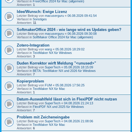
Verfasst in
FreeOffice 2024 für Mac (allgemein)
Antworten:
1
Idee/Wunsch: Ewige Lizenz
Letzter Beitrag von
macuserguru
«
06.08.2026 09:41:54
Verfasst in
Sonstiges
Antworten:
11
SoftmakerOffice 2024 - wie lange wird es Updates geben?
Letzter Beitrag von
macuserguru
«
06.08.2026 09:30:08
Verfasst in
SoftMaker Office 2024 für Mac (allgemein)
Zotero-Integration
Letzter Beitrag von
warg
«
05.08.2026 18:29:02
Verfasst in
TextMaker NX für Windows
Antworten:
3
Duden Korrektor wirft Meldung "<unused>"
Letzter Beitrag von
SuperTech
«
05.08.2026 18:15:09
Verfasst in
BETA: TextMaker NX und 2026 für Windows
Antworten:
7
Kopierproblem
Letzter Beitrag von
FUM
«
05.08.2026 17:56:25
Verfasst in
TextMaker NX für Mac
Antworten:
1
Datum-Auswahlfeld lässt sich in FlexiPDF nicht nutzen
Letzter Beitrag von
SuperTech
«
04.08.2026 21:24:13
Verfasst in
FlexiPDF NX und 2025 für Windows
Antworten:
7
Problem mit Zeicheneingabe
Letzter Beitrag von
SuperTech
«
04.08.2026 21:08:06
Verfasst in
TextMaker NX für Mac
Antworten:
6