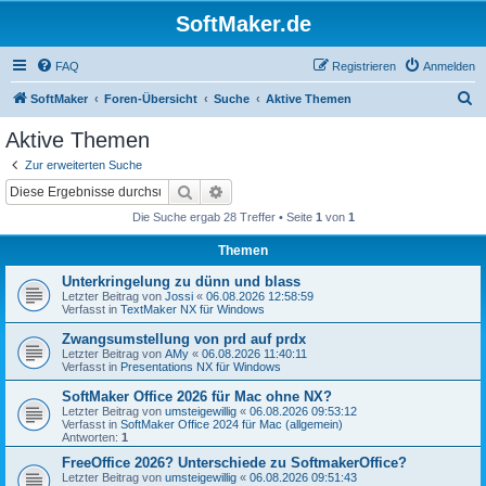
SoftMaker.de
FAQ
Registrieren
Anmelden
S
SoftMaker
Foren-Übersicht
Suche
Aktive Themen
u
Aktive Themen
c
Zur erweiterten Suche
h
Suche
Erweiterte Suche
e
Die Suche ergab 28 Treffer • Seite
1
von
1
Themen
Unterkringelung zu dünn und blass
Letzter Beitrag von
Jossi
«
06.08.2026 12:58:59
Verfasst in
TextMaker NX für Windows
Zwangsumstellung von prd auf prdx
Letzter Beitrag von
AMy
«
06.08.2026 11:40:11
Verfasst in
Presentations NX für Windows
SoftMaker Office 2026 für Mac ohne NX?
Letzter Beitrag von
umsteigewillig
«
06.08.2026 09:53:12
Verfasst in
SoftMaker Office 2024 für Mac (allgemein)
Antworten:
1
FreeOffice 2026? Unterschiede zu SoftmakerOffice?
Letzter Beitrag von
umsteigewillig
«
06.08.2026 09:51:43