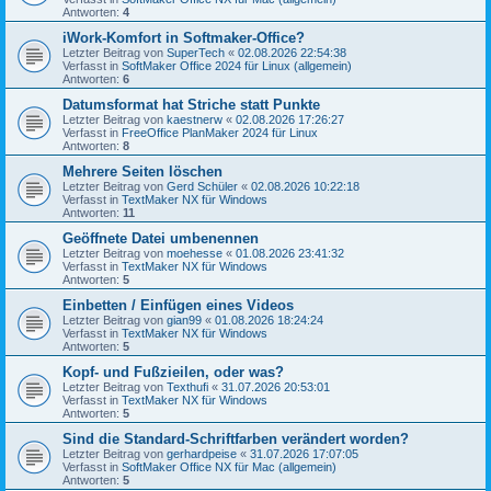
Antworten:
4
iWork-Komfort in Softmaker-Office?
Letzter Beitrag von
SuperTech
«
02.08.2026 22:54:38
Verfasst in
SoftMaker Office 2024 für Linux (allgemein)
Antworten:
6
Datumsformat hat Striche statt Punkte
Letzter Beitrag von
kaestnerw
«
02.08.2026 17:26:27
Verfasst in
FreeOffice PlanMaker 2024 für Linux
Antworten:
8
Mehrere Seiten löschen
Letzter Beitrag von
Gerd Schüler
«
02.08.2026 10:22:18
Verfasst in
TextMaker NX für Windows
Antworten:
11
Geöffnete Datei umbenennen
Letzter Beitrag von
moehesse
«
01.08.2026 23:41:32
Verfasst in
TextMaker NX für Windows
Antworten:
5
Einbetten / Einfügen eines Videos
Letzter Beitrag von
gian99
«
01.08.2026 18:24:24
Verfasst in
TextMaker NX für Windows
Antworten:
5
Kopf- und Fußzieilen, oder was?
Letzter Beitrag von
Texthufi
«
31.07.2026 20:53:01
Verfasst in
TextMaker NX für Windows
Antworten:
5
Sind die Standard-Schriftfarben verändert worden?
Letzter Beitrag von
gerhardpeise
«
31.07.2026 17:07:05
Verfasst in
SoftMaker Office NX für Mac (allgemein)
Antworten:
5