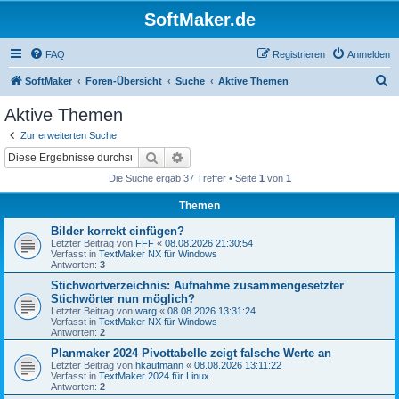
SoftMaker.de
FAQ
Registrieren
Anmelden
S
SoftMaker
Foren-Übersicht
Suche
Aktive Themen
u
Aktive Themen
c
Zur erweiterten Suche
h
Suche
Erweiterte Suche
e
Die Suche ergab 37 Treffer • Seite
1
von
1
Themen
Bilder korrekt einfügen?
Letzter Beitrag von
FFF
«
08.08.2026 21:30:54
Verfasst in
TextMaker NX für Windows
Antworten:
3
Stichwortverzeichnis: Aufnahme zusammengesetzter
Stichwörter nun möglich?
Letzter Beitrag von
warg
«
08.08.2026 13:31:24
Verfasst in
TextMaker NX für Windows
Antworten:
2
Planmaker 2024 Pivottabelle zeigt falsche Werte an
Letzter Beitrag von
hkaufmann
«
08.08.2026 13:11:22
Verfasst in
TextMaker 2024 für Linux
Antworten:
2