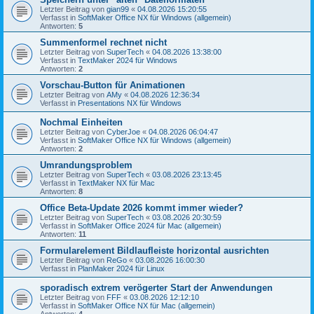
Letzter Beitrag von
gian99
«
04.08.2026 15:20:55
Verfasst in
SoftMaker Office NX für Windows (allgemein)
Antworten:
5
Summenformel rechnet nicht
Letzter Beitrag von
SuperTech
«
04.08.2026 13:38:00
Verfasst in
TextMaker 2024 für Windows
Antworten:
2
Vorschau-Button für Animationen
Letzter Beitrag von
AMy
«
04.08.2026 12:36:34
Verfasst in
Presentations NX für Windows
Nochmal Einheiten
Letzter Beitrag von
CyberJoe
«
04.08.2026 06:04:47
Verfasst in
SoftMaker Office NX für Windows (allgemein)
Antworten:
2
Umrandungsproblem
Letzter Beitrag von
SuperTech
«
03.08.2026 23:13:45
Verfasst in
TextMaker NX für Mac
Antworten:
8
Office Beta-Update 2026 kommt immer wieder?
Letzter Beitrag von
SuperTech
«
03.08.2026 20:30:59
Verfasst in
SoftMaker Office 2024 für Mac (allgemein)
Antworten:
11
Formularelement Bildlaufleiste horizontal ausrichten
Letzter Beitrag von
ReGo
«
03.08.2026 16:00:30
Verfasst in
PlanMaker 2024 für Linux
sporadisch extrem verögerter Start der Anwendungen
Letzter Beitrag von
FFF
«
03.08.2026 12:12:10
Verfasst in
SoftMaker Office NX für Mac (allgemein)