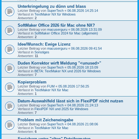
Unterkringelung zu dünn und blass
Letzter Beitrag von
SuperTech
«
06.08.2026 14:25:14
Verfasst in
TextMaker NX für Windows
Antworten:
2
SoftMaker Office 2026 für Mac ohne NX?
Letzter Beitrag von
macuserguru
«
06.08.2026 13:31:09
Verfasst in
SoftMaker Office 2024 für Mac (allgemein)
Antworten:
2
Idee/Wunsch: Ewige Lizenz
Letzter Beitrag von
macuserguru
«
06.08.2026 09:41:54
Verfasst in
Sonstiges
Antworten:
11
Duden Korrektor wirft Meldung "<unused>"
Letzter Beitrag von
SuperTech
«
05.08.2026 18:15:09
Verfasst in
BETA: TextMaker NX und 2026 für Windows
Antworten:
7
Kopierproblem
Letzter Beitrag von
FUM
«
05.08.2026 17:56:25
Verfasst in
TextMaker NX für Mac
Antworten:
1
Datum-Auswahlfeld lässt sich in FlexiPDF nicht nutzen
Letzter Beitrag von
SuperTech
«
04.08.2026 21:24:13
Verfasst in
FlexiPDF NX und 2025 für Windows
Antworten:
7
Problem mit Zeicheneingabe
Letzter Beitrag von
SuperTech
«
04.08.2026 21:08:06
Verfasst in
TextMaker NX für Mac
Antworten:
6
Speichern unter "alten" Dateiformaten