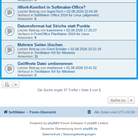
Antworten:
4
iWork-Komfort in Softmaker-Office?
Letzter Beitrag von
SuperTech
«
02.08.2026 22:54:38
Verfasst in
SoftMaker Office 2024 für Linux (allgemein)
Antworten:
6
Datumsformat hat Striche statt Punkte
Letzter Beitrag von
kaestnerw
«
02.08.2026 17:26:27
Verfasst in
FreeOffice PlanMaker 2024 für Linux
Antworten:
8
Mehrere Seiten löschen
Letzter Beitrag von
Gerd Schüler
«
02.08.2026 10:22:18
Verfasst in
TextMaker NX für Windows
Antworten:
11
Geöffnete Datei umbenennen
Letzter Beitrag von
moehesse
«
01.08.2026 23:41:32
Verfasst in
TextMaker NX für Windows
Antworten:
5
Die Suche ergab 37 Treffer • Seite
1
von
1
Gehe zu
SoftMaker
Foren-Übersicht
Alle Zeiten sind
UTC+02:00
Powered by
phpBB
® Forum Software © phpBB Limited
Deutsche Übersetzung durch
phpBB.de
Datenschutz
|
Nutzungsbedingungen