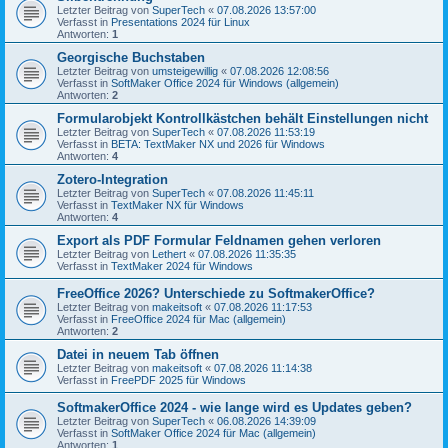
Letzter Beitrag von
SuperTech
«
07.08.2026 13:57:00
Verfasst in
Presentations 2024 für Linux
Antworten:
1
Georgische Buchstaben
Letzter Beitrag von
umsteigewillig
«
07.08.2026 12:08:56
Verfasst in
SoftMaker Office 2024 für Windows (allgemein)
Antworten:
2
Formularobjekt Kontrollkästchen behält Einstellungen nicht
Letzter Beitrag von
SuperTech
«
07.08.2026 11:53:19
Verfasst in
BETA: TextMaker NX und 2026 für Windows
Antworten:
4
Zotero-Integration
Letzter Beitrag von
SuperTech
«
07.08.2026 11:45:11
Verfasst in
TextMaker NX für Windows
Antworten:
4
Export als PDF Formular Feldnamen gehen verloren
Letzter Beitrag von
Lethert
«
07.08.2026 11:35:35
Verfasst in
TextMaker 2024 für Windows
FreeOffice 2026? Unterschiede zu SoftmakerOffice?
Letzter Beitrag von
makeitsoft
«
07.08.2026 11:17:53
Verfasst in
FreeOffice 2024 für Mac (allgemein)
Antworten:
2
Datei in neuem Tab öffnen
Letzter Beitrag von
makeitsoft
«
07.08.2026 11:14:38
Verfasst in
FreePDF 2025 für Windows
SoftmakerOffice 2024 - wie lange wird es Updates geben?
Letzter Beitrag von
SuperTech
«
06.08.2026 14:39:09
Verfasst in
SoftMaker Office 2024 für Mac (allgemein)
Antworten:
1