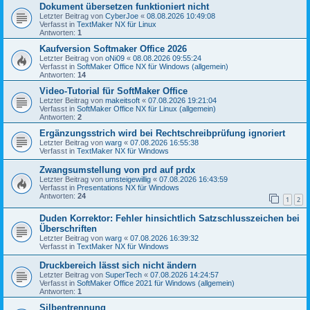
Dokument übersetzen funktioniert nicht
Letzter Beitrag von
CyberJoe
«
08.08.2026 10:49:08
Verfasst in
TextMaker NX für Linux
Antworten:
1
Kaufversion Softmaker Office 2026
Letzter Beitrag von
oNi09
«
08.08.2026 09:55:24
Verfasst in
SoftMaker Office NX für Windows (allgemein)
Antworten:
14
Video-Tutorial für SoftMaker Office
Letzter Beitrag von
makeitsoft
«
07.08.2026 19:21:04
Verfasst in
SoftMaker Office NX für Linux (allgemein)
Antworten:
2
Ergänzungsstrich wird bei Rechtschreibprüfung ignoriert
Letzter Beitrag von
warg
«
07.08.2026 16:55:38
Verfasst in
TextMaker NX für Windows
Zwangsumstellung von prd auf prdx
Letzter Beitrag von
umsteigewillig
«
07.08.2026 16:43:59
Verfasst in
Presentations NX für Windows
Antworten:
24
1
2
Duden Korrektor: Fehler hinsichtlich Satzschlusszeichen bei
Überschriften
Letzter Beitrag von
warg
«
07.08.2026 16:39:32
Verfasst in
TextMaker NX für Windows
Druckbereich lässt sich nicht ändern
Letzter Beitrag von
SuperTech
«
07.08.2026 14:24:57
Verfasst in
SoftMaker Office 2021 für Windows (allgemein)
Antworten:
1
Silbentrennung