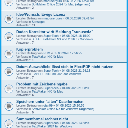
Letzter Beitrag von
macuserguru
«
06.08.2026 13:31:09
Verfasst in
SoftMaker Office 2024 für Mac (allgemein)
Antworten:
2
Idee/Wunsch: Ewige Lizenz
Letzter Beitrag von
macuserguru
«
06.08.2026 09:41:54
Verfasst in
Sonstiges
Antworten:
11
Duden Korrektor wirft Meldung "<unused>"
Letzter Beitrag von
SuperTech
«
05.08.2026 18:15:09
Verfasst in
BETA: TextMaker NX und 2026 für Windows
Antworten:
7
Kopierproblem
Letzter Beitrag von
FUM
«
05.08.2026 17:56:25
Verfasst in
TextMaker NX für Mac
Antworten:
1
Datum-Auswahlfeld lässt sich in FlexiPDF nicht nutzen
Letzter Beitrag von
SuperTech
«
04.08.2026 21:24:13
Verfasst in
FlexiPDF NX und 2025 für Windows
Antworten:
7
Problem mit Zeicheneingabe
Letzter Beitrag von
SuperTech
«
04.08.2026 21:08:06
Verfasst in
TextMaker NX für Mac
Antworten:
6
Speichern unter "alten" Dateiformaten
Letzter Beitrag von
gian99
«
04.08.2026 15:20:55
Verfasst in
SoftMaker Office NX für Windows (allgemein)
Antworten:
5
Summenformel rechnet nicht
Letzter Beitrag von
SuperTech
«
04.08.2026 13:38:00
Verfasst in
TextMaker 2024 für Windows