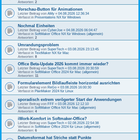
Antworten:
2
Vorschau-Button für Animationen
Letzter Beitrag von
AMy
«
04.08.2026 12:36:34
Verfasst in
Presentations NX für Windows
Nochmal Einheiten
Letzter Beitrag von
CyberJoe
«
04.08.2026 06:04:47
Verfasst in
SoftMaker Office NX für Windows (allgemein)
Antworten:
2
Umrandungsproblem
Letzter Beitrag von
SuperTech
«
03.08.2026 23:13:45
Verfasst in
TextMaker NX für Mac
Antworten:
8
Office Beta-Update 2026 kommt immer wieder?
Letzter Beitrag von
SuperTech
«
03.08.2026 20:30:59
Verfasst in
SoftMaker Office 2024 für Mac (allgemein)
Antworten:
11
Formularelement Bildlaufleiste horizontal ausrichten
Letzter Beitrag von
ReGo
«
03.08.2026 16:00:30
Verfasst in
PlanMaker 2024 für Linux
sporadisch extrem verögerter Start der Anwendungen
Letzter Beitrag von
FFF
«
03.08.2026 12:12:10
Verfasst in
SoftMaker Office NX für Mac (allgemein)
Antworten:
4
iWork-Komfort in Softmaker-Office?
Letzter Beitrag von
SuperTech
«
02.08.2026 22:54:38
Verfasst in
SoftMaker Office 2024 für Linux (allgemein)
Antworten:
6
Datumsformat hat Striche statt Punkte