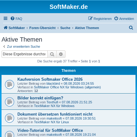
SoftMaker.de
FAQ
Registrieren
Anmelden
S
SoftMaker
Foren-Übersicht
Suche
Aktive Themen
u
Aktive Themen
c
Zur erweiterten Suche
h
Suche
Erweiterte Suche
e
Die Suche ergab 37 Treffer • Seite
1
von
1
Themen
Kaufversion Softmaker Office 2026
Letzter Beitrag von
blackbird
«
08.08.2026 03:24:55
Verfasst in
SoftMaker Office NX für Windows (allgemein)
Antworten:
12
Bilder korrekt einfügen?
Letzter Beitrag von
Texthufi
«
07.08.2026 21:51:25
Verfasst in
TextMaker NX für Windows
Dokument übersetzen funktioniert nicht
Letzter Beitrag von
makeitsoft
«
07.08.2026 19:30:51
Verfasst in
TextMaker NX für Linux
Video-Tutorial für SoftMaker Office
Letzter Beitrag von
makeitsoft
«
07.08.2026 19:21:04