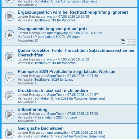
Verfasst in
SoftMaker Office NX für Linux (allgemein)
Antworten:
2
Ergänzungsstrich wird bei Rechtschreibprüfung ignoriert
Letzter Beitrag von
warg
«
07.08.2026 16:55:38
Verfasst in
TextMaker NX für Windows
Zwangsumstellung von prd auf prdx
Letzter Beitrag von
umsteigewillig
«
07.08.2026 16:43:59
Verfasst in
Presentations NX für Windows
Antworten:
24
1
2
Duden Korrektor: Fehler hinsichtlich Satzschlusszeichen bei
Überschriften
Letzter Beitrag von
warg
«
07.08.2026 16:39:32
Verfasst in
TextMaker NX für Windows
Planmaker 2024 Pivottabelle zeigt falsche Werte an
Letzter Beitrag von
SuperTech
«
07.08.2026 14:27:30
Verfasst in
TextMaker 2024 für Linux
Antworten:
1
Druckbereich lässt sich nicht ändern
Letzter Beitrag von
SuperTech
«
07.08.2026 14:24:57
Verfasst in
SoftMaker Office 2021 für Windows (allgemein)
Antworten:
1
Silbentrennung
Letzter Beitrag von
SuperTech
«
07.08.2026 13:57:00
Verfasst in
Presentations 2024 für Linux
Antworten:
1
Georgische Buchstaben
Letzter Beitrag von
umsteigewillig
«
07.08.2026 12:08:56
Verfasst in
SoftMaker Office 2024 für Windows (allgemein)