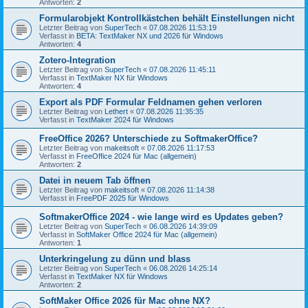
Antworten:
2
Formularobjekt Kontrollkästchen behält Einstellungen nicht
Letzter Beitrag von
SuperTech
«
07.08.2026 11:53:19
Verfasst in
BETA: TextMaker NX und 2026 für Windows
Antworten:
4
Zotero-Integration
Letzter Beitrag von
SuperTech
«
07.08.2026 11:45:11
Verfasst in
TextMaker NX für Windows
Antworten:
4
Export als PDF Formular Feldnamen gehen verloren
Letzter Beitrag von
Lethert
«
07.08.2026 11:35:35
Verfasst in
TextMaker 2024 für Windows
FreeOffice 2026? Unterschiede zu SoftmakerOffice?
Letzter Beitrag von
makeitsoft
«
07.08.2026 11:17:53
Verfasst in
FreeOffice 2024 für Mac (allgemein)
Antworten:
2
Datei in neuem Tab öffnen
Letzter Beitrag von
makeitsoft
«
07.08.2026 11:14:38
Verfasst in
FreePDF 2025 für Windows
SoftmakerOffice 2024 - wie lange wird es Updates geben?
Letzter Beitrag von
SuperTech
«
06.08.2026 14:39:09
Verfasst in
SoftMaker Office 2024 für Mac (allgemein)
Antworten:
1
Unterkringelung zu dünn und blass
Letzter Beitrag von
SuperTech
«
06.08.2026 14:25:14
Verfasst in
TextMaker NX für Windows
Antworten:
2
SoftMaker Office 2026 für Mac ohne NX?