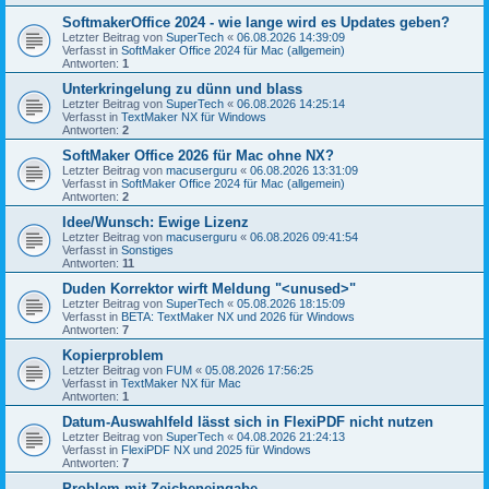
SoftmakerOffice 2024 - wie lange wird es Updates geben?
Letzter Beitrag von
SuperTech
«
06.08.2026 14:39:09
Verfasst in
SoftMaker Office 2024 für Mac (allgemein)
Antworten:
1
Unterkringelung zu dünn und blass
Letzter Beitrag von
SuperTech
«
06.08.2026 14:25:14
Verfasst in
TextMaker NX für Windows
Antworten:
2
SoftMaker Office 2026 für Mac ohne NX?
Letzter Beitrag von
macuserguru
«
06.08.2026 13:31:09
Verfasst in
SoftMaker Office 2024 für Mac (allgemein)
Antworten:
2
Idee/Wunsch: Ewige Lizenz
Letzter Beitrag von
macuserguru
«
06.08.2026 09:41:54
Verfasst in
Sonstiges
Antworten:
11
Duden Korrektor wirft Meldung "<unused>"
Letzter Beitrag von
SuperTech
«
05.08.2026 18:15:09
Verfasst in
BETA: TextMaker NX und 2026 für Windows
Antworten:
7
Kopierproblem
Letzter Beitrag von
FUM
«
05.08.2026 17:56:25
Verfasst in
TextMaker NX für Mac
Antworten:
1
Datum-Auswahlfeld lässt sich in FlexiPDF nicht nutzen
Letzter Beitrag von
SuperTech
«
04.08.2026 21:24:13
Verfasst in
FlexiPDF NX und 2025 für Windows
Antworten:
7
Problem mit Zeicheneingabe