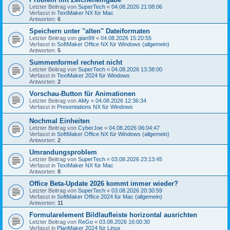
Letzter Beitrag von
SuperTech
«
04.08.2026 21:08:06
Verfasst in
TextMaker NX für Mac
Antworten:
6
Speichern unter "alten" Dateiformaten
Letzter Beitrag von
gian99
«
04.08.2026 15:20:55
Verfasst in
SoftMaker Office NX für Windows (allgemein)
Antworten:
5
Summenformel rechnet nicht
Letzter Beitrag von
SuperTech
«
04.08.2026 13:38:00
Verfasst in
TextMaker 2024 für Windows
Antworten:
2
Vorschau-Button für Animationen
Letzter Beitrag von
AMy
«
04.08.2026 12:36:34
Verfasst in
Presentations NX für Windows
Nochmal Einheiten
Letzter Beitrag von
CyberJoe
«
04.08.2026 06:04:47
Verfasst in
SoftMaker Office NX für Windows (allgemein)
Antworten:
2
Umrandungsproblem
Letzter Beitrag von
SuperTech
«
03.08.2026 23:13:45
Verfasst in
TextMaker NX für Mac
Antworten:
8
Office Beta-Update 2026 kommt immer wieder?
Letzter Beitrag von
SuperTech
«
03.08.2026 20:30:59
Verfasst in
SoftMaker Office 2024 für Mac (allgemein)
Antworten:
11
Formularelement Bildlaufleiste horizontal ausrichten
Letzter Beitrag von
ReGo
«
03.08.2026 16:00:30
Verfasst in
PlanMaker 2024 für Linux