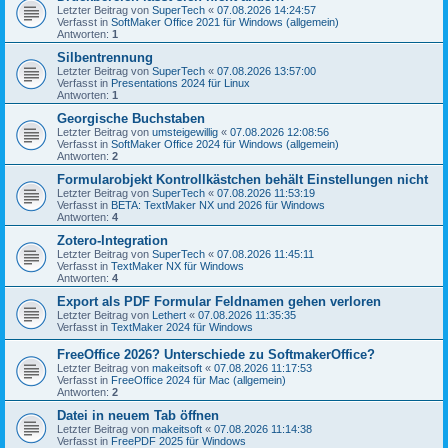
Letzter Beitrag von
SuperTech
«
07.08.2026 14:24:57
Verfasst in
SoftMaker Office 2021 für Windows (allgemein)
Antworten:
1
Silbentrennung
Letzter Beitrag von
SuperTech
«
07.08.2026 13:57:00
Verfasst in
Presentations 2024 für Linux
Antworten:
1
Georgische Buchstaben
Letzter Beitrag von
umsteigewillig
«
07.08.2026 12:08:56
Verfasst in
SoftMaker Office 2024 für Windows (allgemein)
Antworten:
2
Formularobjekt Kontrollkästchen behält Einstellungen nicht
Letzter Beitrag von
SuperTech
«
07.08.2026 11:53:19
Verfasst in
BETA: TextMaker NX und 2026 für Windows
Antworten:
4
Zotero-Integration
Letzter Beitrag von
SuperTech
«
07.08.2026 11:45:11
Verfasst in
TextMaker NX für Windows
Antworten:
4
Export als PDF Formular Feldnamen gehen verloren
Letzter Beitrag von
Lethert
«
07.08.2026 11:35:35
Verfasst in
TextMaker 2024 für Windows
FreeOffice 2026? Unterschiede zu SoftmakerOffice?
Letzter Beitrag von
makeitsoft
«
07.08.2026 11:17:53
Verfasst in
FreeOffice 2024 für Mac (allgemein)
Antworten:
2
Datei in neuem Tab öffnen
Letzter Beitrag von
makeitsoft
«
07.08.2026 11:14:38
Verfasst in
FreePDF 2025 für Windows