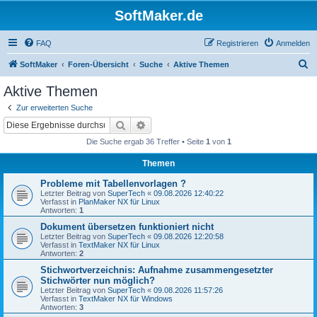
SoftMaker.de
FAQ
Registrieren
Anmelden
S
SoftMaker
Foren-Übersicht
Suche
Aktive Themen
u
Aktive Themen
c
Zur erweiterten Suche
h
Suche
Erweiterte Suche
e
Die Suche ergab 36 Treffer • Seite
1
von
1
Themen
Probleme mit Tabellenvorlagen ?
Letzter Beitrag von
SuperTech
«
09.08.2026 12:40:22
Verfasst in
PlanMaker NX für Linux
Antworten:
1
Dokument übersetzen funktioniert nicht
Letzter Beitrag von
SuperTech
«
09.08.2026 12:20:58
Verfasst in
TextMaker NX für Linux
Antworten:
2
Stichwortverzeichnis: Aufnahme zusammengesetzter
Stichwörter nun möglich?
Letzter Beitrag von
SuperTech
«
09.08.2026 11:57:26
Verfasst in
TextMaker NX für Windows
Antworten:
3