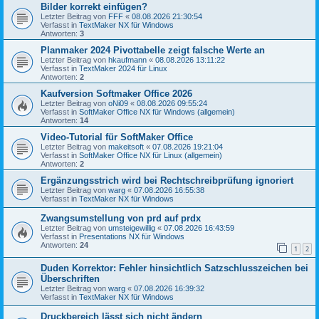
Bilder korrekt einfügen?
Letzter Beitrag von
FFF
«
08.08.2026 21:30:54
Verfasst in
TextMaker NX für Windows
Antworten:
3
Planmaker 2024 Pivottabelle zeigt falsche Werte an
Letzter Beitrag von
hkaufmann
«
08.08.2026 13:11:22
Verfasst in
TextMaker 2024 für Linux
Antworten:
2
Kaufversion Softmaker Office 2026
Letzter Beitrag von
oNi09
«
08.08.2026 09:55:24
Verfasst in
SoftMaker Office NX für Windows (allgemein)
Antworten:
14
Video-Tutorial für SoftMaker Office
Letzter Beitrag von
makeitsoft
«
07.08.2026 19:21:04
Verfasst in
SoftMaker Office NX für Linux (allgemein)
Antworten:
2
Ergänzungsstrich wird bei Rechtschreibprüfung ignoriert
Letzter Beitrag von
warg
«
07.08.2026 16:55:38
Verfasst in
TextMaker NX für Windows
Zwangsumstellung von prd auf prdx
Letzter Beitrag von
umsteigewillig
«
07.08.2026 16:43:59
Verfasst in
Presentations NX für Windows
Antworten:
24
1
2
Duden Korrektor: Fehler hinsichtlich Satzschlusszeichen bei
Überschriften
Letzter Beitrag von
warg
«
07.08.2026 16:39:32
Verfasst in
TextMaker NX für Windows
Druckbereich lässt sich nicht ändern