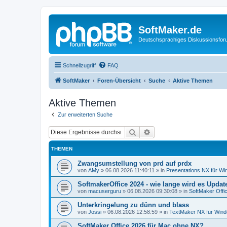
SoftMaker.de
Deutschsprachiges Diskussionsfo
Schnellzugriff
FAQ
SoftMaker
Foren-Übersicht
Suche
Aktive Themen
Aktive Themen
Zur erweiterten Suche
Suche
Erweiterte Suche
THEMEN
Zwangsumstellung von prd auf prdx
von
AMy
»
06.08.2026 11:40:11
» in
Presentations NX für W
SoftmakerOffice 2024 - wie lange wird es Upda
von
macuserguru
»
06.08.2026 09:30:08
» in
SoftMaker Offic
Unterkringelung zu dünn und blass
von
Jossi
»
06.08.2026 12:58:59
» in
TextMaker NX für Win
SoftMaker Office 2026 für Mac ohne NX?