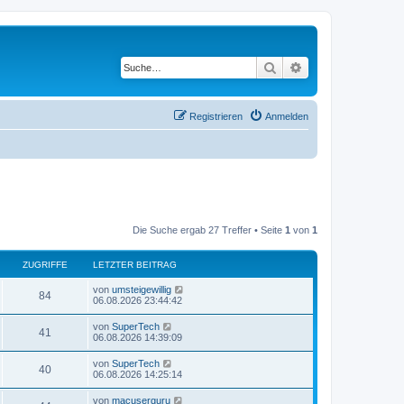
Suche
Erweiterte Suche
Registrieren
Anmelden
Die Suche ergab 27 Treffer • Seite
1
von
1
ZUGRIFFE
LETZTER BEITRAG
L
von
umsteigewillig
Z
84
e
06.08.2026 23:44:42
t
u
z
L
von
SuperTech
Z
41
t
e
06.08.2026 14:39:09
g
e
t
r
u
z
L
von
SuperTech
r
B
Z
40
t
e
06.08.2026 14:25:14
e
g
e
t
i
i
r
u
z
t
L
von
macuserguru
r
B