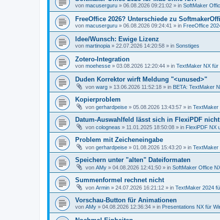
von
macuserguru
»
06.08.2026 09:21:02
» in
SoftMaker Offic
FreeOffice 2026? Unterschiede zu SoftmakerOff
von
macuserguru
»
06.08.2026 09:24:41
» in
FreeOffice 2024
Idee/Wunsch: Ewige Lizenz
von
martinopia
»
22.07.2026 14:20:58
» in
Sonstiges
Zotero-Integration
von
moehesse
»
03.08.2026 12:20:44
» in
TextMaker NX für
Duden Korrektor wirft Meldung "<unused>"
von
warg
»
13.06.2026 11:52:18
» in
BETA: TextMaker N
Kopierproblem
von
gerhardpeise
»
05.08.2026 13:43:57
» in
TextMaker 
Datum-Auswahlfeld lässt sich in FlexiPDF nich
von
cologneas
»
11.01.2025 18:50:08
» in
FlexiPDF NX 
Problem mit Zeicheneingabe
von
gerhardpeise
»
01.08.2026 15:43:20
» in
TextMaker 
Speichern unter "alten" Dateiformaten
von
AMy
»
04.08.2026 12:41:50
» in
SoftMaker Office NX
Summenformel rechnet nicht
von
Armin
»
24.07.2026 16:21:12
» in
TextMaker 2024 f
Vorschau-Button für Animationen
von
AMy
»
04.08.2026 12:36:34
» in
Presentations NX für W