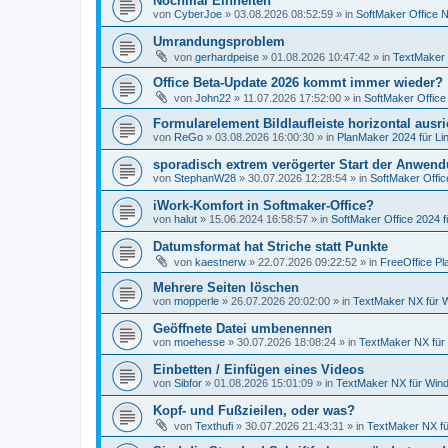
Nochmal Einheiten
von
CyberJoe
»
03.08.2026 08:52:59
» in
SoftMaker Office N
Umrandungsproblem
von
gerhardpeise
»
01.08.2026 10:47:42
» in
TextMaker 
Office Beta-Update 2026 kommt immer wieder?
von
John22
»
11.07.2026 17:52:00
» in
SoftMaker Office
Formularelement Bildlaufleiste horizontal ausr
von
ReGo
»
03.08.2026 16:00:30
» in
PlanMaker 2024 für Li
sporadisch extrem verögerter Start der Anwen
von
StephanW28
»
30.07.2026 12:28:54
» in
SoftMaker Offic
iWork-Komfort in Softmaker-Office?
von
halut
»
15.06.2024 16:58:57
» in
SoftMaker Office 2024 f
Datumsformat hat Striche statt Punkte
von
kaestnerw
»
22.07.2026 09:22:52
» in
FreeOffice Pl
Mehrere Seiten löschen
von
mopperle
»
26.07.2026 20:02:00
» in
TextMaker NX für 
Geöffnete Datei umbenennen
von
moehesse
»
30.07.2026 18:08:24
» in
TextMaker NX für
Einbetten / Einfügen eines Videos
von
Sibfor
»
01.08.2026 15:01:09
» in
TextMaker NX für Win
Kopf- und Fußzieilen, oder was?
von
Texthufi
»
30.07.2026 21:43:31
» in
TextMaker NX f