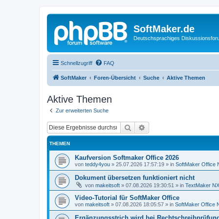
SoftMaker.de
Deutschsprachiges Diskussionsfo
Schnellzugriff
FAQ
SoftMaker
Foren-Übersicht
Suche
Aktive Themen
Aktive Themen
Zur erweiterten Suche
Suche
Erweiterte Suche
THEMEN
Kaufversion Softmaker Office 2026
von
teddy4you
»
25.07.2026 17:57:19
» in
SoftMaker Office 
Dokument übersetzen funktioniert nicht
von
makeitsoft
»
07.08.2026 19:30:51
» in
TextMaker NX 
Video-Tutorial für SoftMaker Office
von
makeitsoft
»
07.08.2026 18:05:57
» in
SoftMaker Office N
Ergänzungsstrich wird bei Rechtschreibprüfung