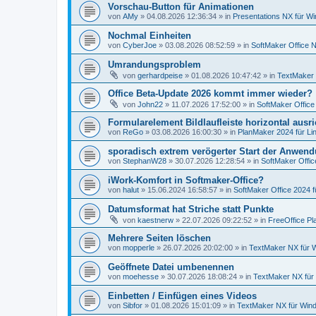
Vorschau-Button für Animationen
von
AMy
»
04.08.2026 12:36:34
» in
Presentations NX für W
Nochmal Einheiten
von
CyberJoe
»
03.08.2026 08:52:59
» in
SoftMaker Office N
Umrandungsproblem
von
gerhardpeise
»
01.08.2026 10:47:42
» in
TextMaker 
Office Beta-Update 2026 kommt immer wieder?
von
John22
»
11.07.2026 17:52:00
» in
SoftMaker Office
Formularelement Bildlaufleiste horizontal ausr
von
ReGo
»
03.08.2026 16:00:30
» in
PlanMaker 2024 für Li
sporadisch extrem verögerter Start der Anwen
von
StephanW28
»
30.07.2026 12:28:54
» in
SoftMaker Offic
iWork-Komfort in Softmaker-Office?
von
halut
»
15.06.2024 16:58:57
» in
SoftMaker Office 2024 f
Datumsformat hat Striche statt Punkte
von
kaestnerw
»
22.07.2026 09:22:52
» in
FreeOffice Pl
Mehrere Seiten löschen
von
mopperle
»
26.07.2026 20:02:00
» in
TextMaker NX für 
Geöffnete Datei umbenennen
von
moehesse
»
30.07.2026 18:08:24
» in
TextMaker NX für
Einbetten / Einfügen eines Videos
von
Sibfor
»
01.08.2026 15:01:09
» in
TextMaker NX für Win