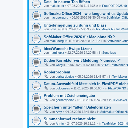
Datei in neuem Tab öffnen
von
makeitsoft
»
07.08.2026 11:14:38
» in
FreePDF 2025 für
SoftmakerOffice 2024 - wie lange wird es Upda
von
macuserguru
»
06.08.2026 09:30:08
» in
SoftMaker Offic
Unterkringelung zu dünn und blass
von
Jossi
»
06.08.2026 12:58:59
» in
TextMaker NX für Win
SoftMaker Office 2026 für Mac ohne NX?
von
macuserguru
»
06.08.2026 09:21:02
» in
SoftMaker Offic
Idee/Wunsch: Ewige Lizenz
von
martinopia
»
22.07.2026 14:20:58
» in
Sonstiges
Duden Korrektor wirft Meldung "<unused>"
von
warg
»
13.06.2026 11:52:18
» in
BETA: TextMaker N
Kopierproblem
von
gerhardpeise
»
05.08.2026 13:43:57
» in
TextMaker 
Datum-Auswahlfeld lässt sich in FlexiPDF nich
von
cologneas
»
11.01.2025 18:50:08
» in
FlexiPDF NX 
Problem mit Zeicheneingabe
von
gerhardpeise
»
01.08.2026 15:43:20
» in
TextMaker 
Speichern unter "alten" Dateiformaten
von
AMy
»
04.08.2026 12:41:50
» in
SoftMaker Office NX
Summenformel rechnet nicht
von
Armin
»
24.07.2026 16:21:12
» in
TextMaker 2024 f