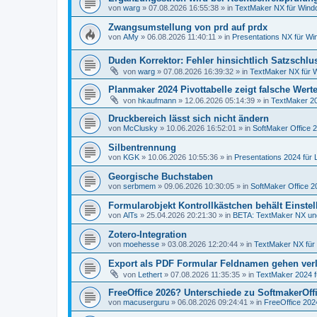
von
warg
»
07.08.2026 16:55:38
» in
TextMaker NX für Win
Zwangsumstellung von prd auf prdx
von
AMy
»
06.08.2026 11:40:11
» in
Presentations NX für W
Duden Korrektor: Fehler hinsichtlich Satzschlu
von
warg
»
07.08.2026 16:39:32
» in
TextMaker NX für 
Planmaker 2024 Pivottabelle zeigt falsche Wert
von
hkaufmann
»
12.06.2026 05:14:39
» in
TextMaker 20
Druckbereich lässt sich nicht ändern
von
McClusky
»
10.06.2026 16:52:01
» in
SoftMaker Office 
Silbentrennung
von
KGK
»
10.06.2026 10:55:36
» in
Presentations 2024 für 
Georgische Buchstaben
von
serbmem
»
09.06.2026 10:30:05
» in
SoftMaker Office 2
Formularobjekt Kontrollkästchen behält Einstel
von
AlTs
»
25.04.2026 20:21:30
» in
BETA: TextMaker NX un
Zotero-Integration
von
moehesse
»
03.08.2026 12:20:44
» in
TextMaker NX für
Export als PDF Formular Feldnamen gehen ver
von
Lethert
»
07.08.2026 11:35:35
» in
TextMaker 2024 
FreeOffice 2026? Unterschiede zu SoftmakerOff
von
macuserguru
»
06.08.2026 09:24:41
» in
FreeOffice 2024