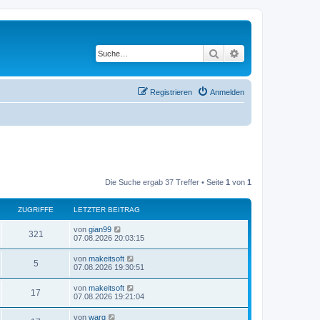
Suche
Erweiterte Suche
Registrieren
Anmelden
Die Suche ergab 37 Treffer • Seite
1
von
1
ZUGRIFFE
LETZTER BEITRAG
L
von
gian99
Z
321
e
07.08.2026 20:03:15
t
u
z
L
von
makeitsoft
Z
5
t
e
07.08.2026 19:30:51
g
e
t
r
u
z
L
von
makeitsoft
r
B
Z
17
t
e
07.08.2026 19:21:04
e
g
e
t
i
i
r
u
z
t
L
von
warg
r
B