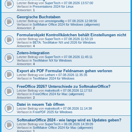
Letzter Beitrag von
SuperTech
«
07.08.2026 13:57:00
Verfasst in
Presentations 2024 für Linux
Antworten:
1
Georgische Buchstaben
Letzter Beitrag von
umsteigewillig
«
07.08.2026 12:08:56
Verfasst in
SoftMaker Office 2024 für Windows (allgemein)
Antworten:
2
Formularobjekt Kontrollkästchen behält Einstellungen nicht
Letzter Beitrag von
SuperTech
«
07.08.2026 11:53:19
Verfasst in
BETA: TextMaker NX und 2026 für Windows
Antworten:
4
Zotero-Integration
Letzter Beitrag von
SuperTech
«
07.08.2026 11:45:11
Verfasst in
TextMaker NX für Windows
Antworten:
4
Export als PDF Formular Feldnamen gehen verloren
Letzter Beitrag von
Lethert
«
07.08.2026 11:35:35
Verfasst in
TextMaker 2024 für Windows
FreeOffice 2026? Unterschiede zu SoftmakerOffice?
Letzter Beitrag von
makeitsoft
«
07.08.2026 11:17:53
Verfasst in
FreeOffice 2024 für Mac (allgemein)
Antworten:
2
Datei in neuem Tab öffnen
Letzter Beitrag von
makeitsoft
«
07.08.2026 11:14:38
Verfasst in
FreePDF 2025 für Windows
SoftmakerOffice 2024 - wie lange wird es Updates geben?
Letzter Beitrag von
SuperTech
«
06.08.2026 14:39:09
Verfasst in
SoftMaker Office 2024 für Mac (allgemein)
Antworten:
1