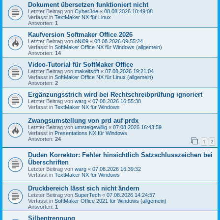
Dokument übersetzen funktioniert nicht
Letzter Beitrag von
CyberJoe
«
08.08.2026 10:49:08
Verfasst in
TextMaker NX für Linux
Antworten:
1
Kaufversion Softmaker Office 2026
Letzter Beitrag von
oNi09
«
08.08.2026 09:55:24
Verfasst in
SoftMaker Office NX für Windows (allgemein)
Antworten:
14
Video-Tutorial für SoftMaker Office
Letzter Beitrag von
makeitsoft
«
07.08.2026 19:21:04
Verfasst in
SoftMaker Office NX für Linux (allgemein)
Antworten:
2
Ergänzungsstrich wird bei Rechtschreibprüfung ignoriert
Letzter Beitrag von
warg
«
07.08.2026 16:55:38
Verfasst in
TextMaker NX für Windows
Zwangsumstellung von prd auf prdx
Letzter Beitrag von
umsteigewillig
«
07.08.2026 16:43:59
Verfasst in
Presentations NX für Windows
Antworten:
24
1
2
Duden Korrektor: Fehler hinsichtlich Satzschlusszeichen bei
Überschriften
Letzter Beitrag von
warg
«
07.08.2026 16:39:32
Verfasst in
TextMaker NX für Windows
Druckbereich lässt sich nicht ändern
Letzter Beitrag von
SuperTech
«
07.08.2026 14:24:57
Verfasst in
SoftMaker Office 2021 für Windows (allgemein)
Antworten:
1
Silbentrennung