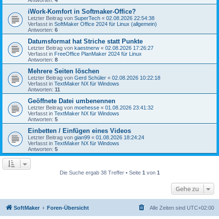
Antworten:
4
iWork-Komfort in Softmaker-Office?
Letzter Beitrag von
SuperTech
«
02.08.2026 22:54:38
Verfasst in
SoftMaker Office 2024 für Linux (allgemein)
Antworten:
6
Datumsformat hat Striche statt Punkte
Letzter Beitrag von
kaestnerw
«
02.08.2026 17:26:27
Verfasst in
FreeOffice PlanMaker 2024 für Linux
Antworten:
8
Mehrere Seiten löschen
Letzter Beitrag von
Gerd Schüler
«
02.08.2026 10:22:18
Verfasst in
TextMaker NX für Windows
Antworten:
11
Geöffnete Datei umbenennen
Letzter Beitrag von
moehesse
«
01.08.2026 23:41:32
Verfasst in
TextMaker NX für Windows
Antworten:
5
Einbetten / Einfügen eines Videos
Letzter Beitrag von
gian99
«
01.08.2026 18:24:24
Verfasst in
TextMaker NX für Windows
Antworten:
5
Die Suche ergab 38 Treffer • Seite
1
von
1
Gehe zu
SoftMaker
Foren-Übersicht
Alle Zeiten sind
UTC+02:00