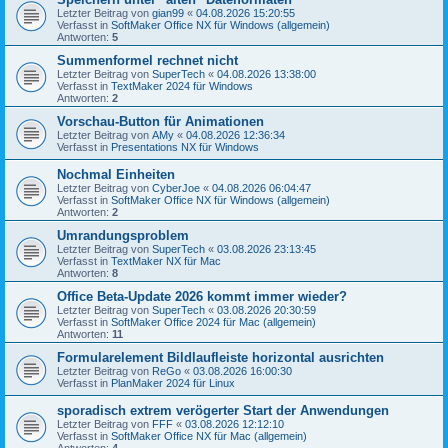
Letzter Beitrag von
gian99
«
04.08.2026 15:20:55
Verfasst in
SoftMaker Office NX für Windows (allgemein)
Antworten:
5
Summenformel rechnet nicht
Letzter Beitrag von
SuperTech
«
04.08.2026 13:38:00
Verfasst in
TextMaker 2024 für Windows
Antworten:
2
Vorschau-Button für Animationen
Letzter Beitrag von
AMy
«
04.08.2026 12:36:34
Verfasst in
Presentations NX für Windows
Nochmal Einheiten
Letzter Beitrag von
CyberJoe
«
04.08.2026 06:04:47
Verfasst in
SoftMaker Office NX für Windows (allgemein)
Antworten:
2
Umrandungsproblem
Letzter Beitrag von
SuperTech
«
03.08.2026 23:13:45
Verfasst in
TextMaker NX für Mac
Antworten:
8
Office Beta-Update 2026 kommt immer wieder?
Letzter Beitrag von
SuperTech
«
03.08.2026 20:30:59
Verfasst in
SoftMaker Office 2024 für Mac (allgemein)
Antworten:
11
Formularelement Bildlaufleiste horizontal ausrichten
Letzter Beitrag von
ReGo
«
03.08.2026 16:00:30
Verfasst in
PlanMaker 2024 für Linux
sporadisch extrem verögerter Start der Anwendungen
Letzter Beitrag von
FFF
«
03.08.2026 12:12:10
Verfasst in
SoftMaker Office NX für Mac (allgemein)