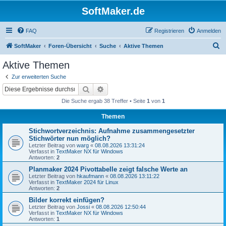
SoftMaker.de
FAQ
Registrieren
Anmelden
S
SoftMaker
Foren-Übersicht
Suche
Aktive Themen
u
Aktive Themen
c
Zur erweiterten Suche
h
Suche
Erweiterte Suche
e
Die Suche ergab 38 Treffer • Seite
1
von
1
Themen
Stichwortverzeichnis: Aufnahme zusammengesetzter
Stichwörter nun möglich?
Letzter Beitrag von
warg
«
08.08.2026 13:31:24
Verfasst in
TextMaker NX für Windows
Antworten:
2
Planmaker 2024 Pivottabelle zeigt falsche Werte an
Letzter Beitrag von
hkaufmann
«
08.08.2026 13:11:22
Verfasst in
TextMaker 2024 für Linux
Antworten:
2
Bilder korrekt einfügen?
Letzter Beitrag von
Jossi
«
08.08.2026 12:50:44
Verfasst in
TextMaker NX für Windows
Antworten:
1