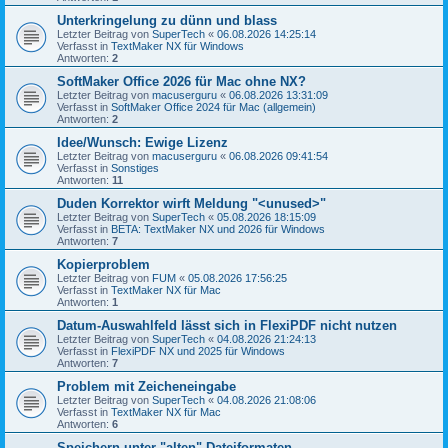
Unterkringelung zu dünn und blass
Letzter Beitrag von
SuperTech
«
06.08.2026 14:25:14
Verfasst in
TextMaker NX für Windows
Antworten:
2
SoftMaker Office 2026 für Mac ohne NX?
Letzter Beitrag von
macuserguru
«
06.08.2026 13:31:09
Verfasst in
SoftMaker Office 2024 für Mac (allgemein)
Antworten:
2
Idee/Wunsch: Ewige Lizenz
Letzter Beitrag von
macuserguru
«
06.08.2026 09:41:54
Verfasst in
Sonstiges
Antworten:
11
Duden Korrektor wirft Meldung "<unused>"
Letzter Beitrag von
SuperTech
«
05.08.2026 18:15:09
Verfasst in
BETA: TextMaker NX und 2026 für Windows
Antworten:
7
Kopierproblem
Letzter Beitrag von
FUM
«
05.08.2026 17:56:25
Verfasst in
TextMaker NX für Mac
Antworten:
1
Datum-Auswahlfeld lässt sich in FlexiPDF nicht nutzen
Letzter Beitrag von
SuperTech
«
04.08.2026 21:24:13
Verfasst in
FlexiPDF NX und 2025 für Windows
Antworten:
7
Problem mit Zeicheneingabe
Letzter Beitrag von
SuperTech
«
04.08.2026 21:08:06
Verfasst in
TextMaker NX für Mac
Antworten:
6
Speichern unter "alten" Dateiformaten