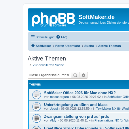
SoftMaker.de
Deutschsprachiges Diskussionsfo
Schnellzugriff
FAQ
SoftMaker
Foren-Übersicht
Suche
Aktive Themen
Aktive Themen
Zur erweiterten Suche
Suche
Erweiterte Suche
THEMEN
SoftMaker Office 2026 für Mac ohne NX?
von
macuserguru
»
06.08.2026 09:21:02
» in
SoftMaker Offic
Unterkringelung zu dünn und blass
von
Jossi
»
06.08.2026 12:58:59
» in
TextMaker NX für Win
Zwangsumstellung von prd auf prdx
von
AMy
»
06.08.2026 11:40:11
» in
Presentations NX für W
FreeOffice 2026? Unterschiede zu SoftmakerOff