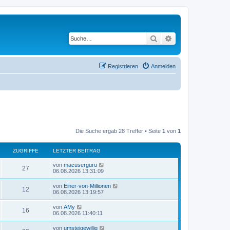
Suche
Erweiterte Suche
Registrieren
Anmelden
Die Suche ergab 28 Treffer • Seite
1
von
1
ZUGRIFFE
LETZTER BEITRAG
L
von
macuserguru
Z
27
e
06.08.2026 13:31:09
t
u
z
L
von
Einer-von-Millionen
Z
12
t
e
06.08.2026 13:19:57
g
e
t
r
u
z
L
von
AMy
r
B
Z
16
t
e
06.08.2026 11:40:11
e
g
e
t
i
i
r
u
z
t
L
von
umsteigewillig
r
B