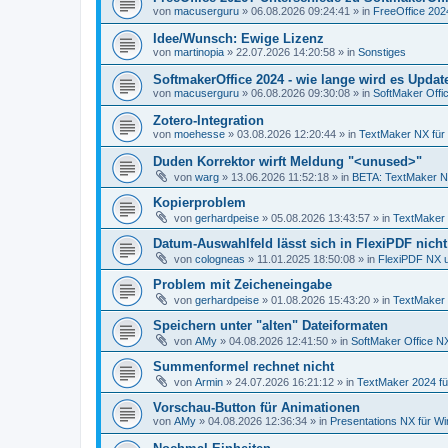
von
macuserguru
»
06.08.2026 09:24:41
» in
FreeOffice 2024
Idee/Wunsch: Ewige Lizenz
von
martinopia
»
22.07.2026 14:20:58
» in
Sonstiges
SoftmakerOffice 2024 - wie lange wird es Upda
von
macuserguru
»
06.08.2026 09:30:08
» in
SoftMaker Offic
Zotero-Integration
von
moehesse
»
03.08.2026 12:20:44
» in
TextMaker NX für
Duden Korrektor wirft Meldung "<unused>"
von
warg
»
13.06.2026 11:52:18
» in
BETA: TextMaker N
Kopierproblem
von
gerhardpeise
»
05.08.2026 13:43:57
» in
TextMaker 
Datum-Auswahlfeld lässt sich in FlexiPDF nich
von
cologneas
»
11.01.2025 18:50:08
» in
FlexiPDF NX 
Problem mit Zeicheneingabe
von
gerhardpeise
»
01.08.2026 15:43:20
» in
TextMaker 
Speichern unter "alten" Dateiformaten
von
AMy
»
04.08.2026 12:41:50
» in
SoftMaker Office NX
Summenformel rechnet nicht
von
Armin
»
24.07.2026 16:21:12
» in
TextMaker 2024 f
Vorschau-Button für Animationen
von
AMy
»
04.08.2026 12:36:34
» in
Presentations NX für W