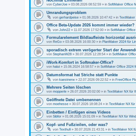
Nochmal Einheiten
von
CyberJoe
»
03.08.2026 08:52:59
» in
SoftMaker Office N
Umrandungsproblem
von
gerhardpeise
»
01.08.2026 10:47:42
» in
TextMaker 
Office Beta-Update 2026 kommt immer wieder?
von
John22
»
11.07.2026 17:52:00
» in
SoftMaker Office
Formularelement Bildlaufleiste horizontal ausr
von
ReGo
»
03.08.2026 16:00:30
» in
PlanMaker 2024 für Li
sporadisch extrem verögerter Start der Anwen
von
StephanW28
»
30.07.2026 12:28:54
» in
SoftMaker Offic
iWork-Komfort in Softmaker-Office?
von
halut
»
15.06.2024 16:58:57
» in
SoftMaker Office 2024 f
Datumsformat hat Striche statt Punkte
von
kaestnerw
»
22.07.2026 09:22:52
» in
FreeOffice Pl
Mehrere Seiten löschen
von
mopperle
»
26.07.2026 20:02:00
» in
TextMaker NX für 
Geöffnete Datei umbenennen
von
moehesse
»
30.07.2026 18:08:24
» in
TextMaker NX für
Einbetten / Einfügen eines Videos
von
Sibfor
»
01.08.2026 15:01:09
» in
TextMaker NX für Win
Kopf- und Fußzieilen, oder was?
von
Texthufi
»
30.07.2026 21:43:31
» in
TextMaker NX f