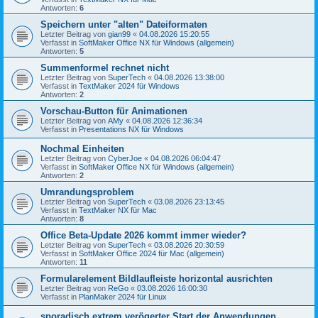
Antworten:
6
Speichern unter "alten" Dateiformaten
Letzter Beitrag von
gian99
«
04.08.2026 15:20:55
Verfasst in
SoftMaker Office NX für Windows (allgemein)
Antworten:
5
Summenformel rechnet nicht
Letzter Beitrag von
SuperTech
«
04.08.2026 13:38:00
Verfasst in
TextMaker 2024 für Windows
Antworten:
2
Vorschau-Button für Animationen
Letzter Beitrag von
AMy
«
04.08.2026 12:36:34
Verfasst in
Presentations NX für Windows
Nochmal Einheiten
Letzter Beitrag von
CyberJoe
«
04.08.2026 06:04:47
Verfasst in
SoftMaker Office NX für Windows (allgemein)
Antworten:
2
Umrandungsproblem
Letzter Beitrag von
SuperTech
«
03.08.2026 23:13:45
Verfasst in
TextMaker NX für Mac
Antworten:
8
Office Beta-Update 2026 kommt immer wieder?
Letzter Beitrag von
SuperTech
«
03.08.2026 20:30:59
Verfasst in
SoftMaker Office 2024 für Mac (allgemein)
Antworten:
11
Formularelement Bildlaufleiste horizontal ausrichten
Letzter Beitrag von
ReGo
«
03.08.2026 16:00:30
Verfasst in
PlanMaker 2024 für Linux
sporadisch extrem verögerter Start der Anwendungen