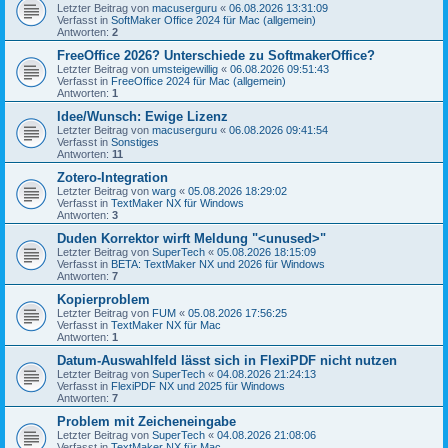
Letzter Beitrag von
macuserguru
«
06.08.2026 13:31:09
Verfasst in
SoftMaker Office 2024 für Mac (allgemein)
Antworten:
2
FreeOffice 2026? Unterschiede zu SoftmakerOffice?
Letzter Beitrag von
umsteigewillig
«
06.08.2026 09:51:43
Verfasst in
FreeOffice 2024 für Mac (allgemein)
Antworten:
1
Idee/Wunsch: Ewige Lizenz
Letzter Beitrag von
macuserguru
«
06.08.2026 09:41:54
Verfasst in
Sonstiges
Antworten:
11
Zotero-Integration
Letzter Beitrag von
warg
«
05.08.2026 18:29:02
Verfasst in
TextMaker NX für Windows
Antworten:
3
Duden Korrektor wirft Meldung "<unused>"
Letzter Beitrag von
SuperTech
«
05.08.2026 18:15:09
Verfasst in
BETA: TextMaker NX und 2026 für Windows
Antworten:
7
Kopierproblem
Letzter Beitrag von
FUM
«
05.08.2026 17:56:25
Verfasst in
TextMaker NX für Mac
Antworten:
1
Datum-Auswahlfeld lässt sich in FlexiPDF nicht nutzen
Letzter Beitrag von
SuperTech
«
04.08.2026 21:24:13
Verfasst in
FlexiPDF NX und 2025 für Windows
Antworten:
7
Problem mit Zeicheneingabe
Letzter Beitrag von
SuperTech
«
04.08.2026 21:08:06
Verfasst in
TextMaker NX für Mac