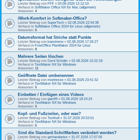
Letzter Beitrag von
FFF
«
03.08.2026 12:12:10
Verfasst in
SoftMaker Office NX für Mac (allgemein)
Antworten:
4
iWork-Komfort in Softmaker-Office?
Letzter Beitrag von
SuperTech
«
02.08.2026 22:54:38
Verfasst in
SoftMaker Office 2024 für Linux (allgemein)
Antworten:
6
Datumsformat hat Striche statt Punkte
Letzter Beitrag von
kaestnerw
«
02.08.2026 17:26:27
Verfasst in
FreeOffice PlanMaker 2024 für Linux
Antworten:
8
Mehrere Seiten löschen
Letzter Beitrag von
Gerd Schüler
«
02.08.2026 10:22:18
Verfasst in
TextMaker NX für Windows
Antworten:
11
Geöffnete Datei umbenennen
Letzter Beitrag von
moehesse
«
01.08.2026 23:41:32
Verfasst in
TextMaker NX für Windows
Antworten:
5
Einbetten / Einfügen eines Videos
Letzter Beitrag von
gian99
«
01.08.2026 18:24:24
Verfasst in
TextMaker NX für Windows
Antworten:
5
Kopf- und Fußzieilen, oder was?
Letzter Beitrag von
Texthufi
«
31.07.2026 20:53:01
Verfasst in
TextMaker NX für Windows
Antworten:
5
Sind die Standard-Schriftfarben verändert worden?
Letzter Beitrag von
gerhardpeise
«
31.07.2026 17:07:05