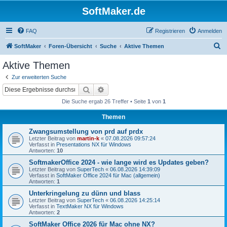
SoftMaker.de
FAQ
Registrieren
Anmelden
S
SoftMaker
Foren-Übersicht
Suche
Aktive Themen
u
Aktive Themen
c
Zur erweiterten Suche
h
Suche
Erweiterte Suche
e
Die Suche ergab 26 Treffer • Seite
1
von
1
Themen
Zwangsumstellung von prd auf prdx
Letzter Beitrag von
martin-k
«
07.08.2026 09:57:24
Verfasst in
Presentations NX für Windows
Antworten:
10
SoftmakerOffice 2024 - wie lange wird es Updates geben?
Letzter Beitrag von
SuperTech
«
06.08.2026 14:39:09
Verfasst in
SoftMaker Office 2024 für Mac (allgemein)
Antworten:
1
Unterkringelung zu dünn und blass
Letzter Beitrag von
SuperTech
«
06.08.2026 14:25:14
Verfasst in
TextMaker NX für Windows
Antworten:
2
SoftMaker Office 2026 für Mac ohne NX?