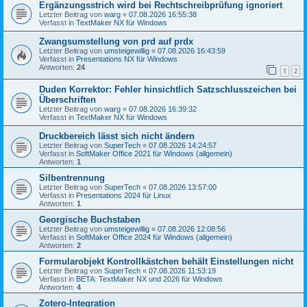
Ergänzungsstrich wird bei Rechtschreibprüfung ignoriert
Letzter Beitrag von
warg
«
07.08.2026 16:55:38
Verfasst in
TextMaker NX für Windows
Zwangsumstellung von prd auf prdx
Letzter Beitrag von
umsteigewillig
«
07.08.2026 16:43:59
Verfasst in
Presentations NX für Windows
Antworten:
24
1
2
Duden Korrektor: Fehler hinsichtlich Satzschlusszeichen bei
Überschriften
Letzter Beitrag von
warg
«
07.08.2026 16:39:32
Verfasst in
TextMaker NX für Windows
Druckbereich lässt sich nicht ändern
Letzter Beitrag von
SuperTech
«
07.08.2026 14:24:57
Verfasst in
SoftMaker Office 2021 für Windows (allgemein)
Antworten:
1
Silbentrennung
Letzter Beitrag von
SuperTech
«
07.08.2026 13:57:00
Verfasst in
Presentations 2024 für Linux
Antworten:
1
Georgische Buchstaben
Letzter Beitrag von
umsteigewillig
«
07.08.2026 12:08:56
Verfasst in
SoftMaker Office 2024 für Windows (allgemein)
Antworten:
2
Formularobjekt Kontrollkästchen behält Einstellungen nicht
Letzter Beitrag von
SuperTech
«
07.08.2026 11:53:19
Verfasst in
BETA: TextMaker NX und 2026 für Windows
Antworten:
4
Zotero-Integration