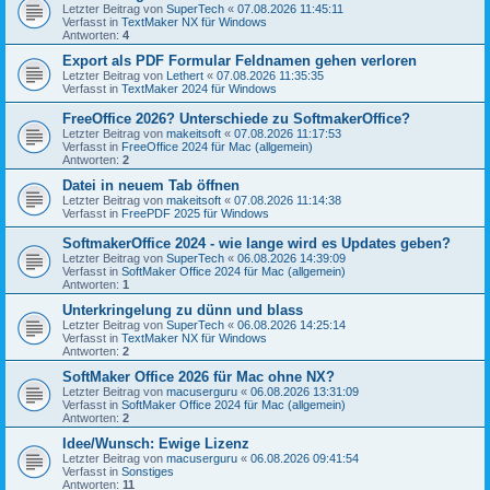
Letzter Beitrag von
SuperTech
«
07.08.2026 11:45:11
Verfasst in
TextMaker NX für Windows
Antworten:
4
Export als PDF Formular Feldnamen gehen verloren
Letzter Beitrag von
Lethert
«
07.08.2026 11:35:35
Verfasst in
TextMaker 2024 für Windows
FreeOffice 2026? Unterschiede zu SoftmakerOffice?
Letzter Beitrag von
makeitsoft
«
07.08.2026 11:17:53
Verfasst in
FreeOffice 2024 für Mac (allgemein)
Antworten:
2
Datei in neuem Tab öffnen
Letzter Beitrag von
makeitsoft
«
07.08.2026 11:14:38
Verfasst in
FreePDF 2025 für Windows
SoftmakerOffice 2024 - wie lange wird es Updates geben?
Letzter Beitrag von
SuperTech
«
06.08.2026 14:39:09
Verfasst in
SoftMaker Office 2024 für Mac (allgemein)
Antworten:
1
Unterkringelung zu dünn und blass
Letzter Beitrag von
SuperTech
«
06.08.2026 14:25:14
Verfasst in
TextMaker NX für Windows
Antworten:
2
SoftMaker Office 2026 für Mac ohne NX?
Letzter Beitrag von
macuserguru
«
06.08.2026 13:31:09
Verfasst in
SoftMaker Office 2024 für Mac (allgemein)
Antworten:
2
Idee/Wunsch: Ewige Lizenz
Letzter Beitrag von
macuserguru
«
06.08.2026 09:41:54
Verfasst in
Sonstiges
Antworten:
11