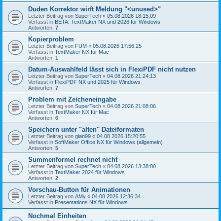
Duden Korrektor wirft Meldung "<unused>"
Letzter Beitrag von
SuperTech
«
05.08.2026 18:15:09
Verfasst in
BETA: TextMaker NX und 2026 für Windows
Antworten:
7
Kopierproblem
Letzter Beitrag von
FUM
«
05.08.2026 17:56:25
Verfasst in
TextMaker NX für Mac
Antworten:
1
Datum-Auswahlfeld lässt sich in FlexiPDF nicht nutzen
Letzter Beitrag von
SuperTech
«
04.08.2026 21:24:13
Verfasst in
FlexiPDF NX und 2025 für Windows
Antworten:
7
Problem mit Zeicheneingabe
Letzter Beitrag von
SuperTech
«
04.08.2026 21:08:06
Verfasst in
TextMaker NX für Mac
Antworten:
6
Speichern unter "alten" Dateiformaten
Letzter Beitrag von
gian99
«
04.08.2026 15:20:55
Verfasst in
SoftMaker Office NX für Windows (allgemein)
Antworten:
5
Summenformel rechnet nicht
Letzter Beitrag von
SuperTech
«
04.08.2026 13:38:00
Verfasst in
TextMaker 2024 für Windows
Antworten:
2
Vorschau-Button für Animationen
Letzter Beitrag von
AMy
«
04.08.2026 12:36:34
Verfasst in
Presentations NX für Windows
Nochmal Einheiten