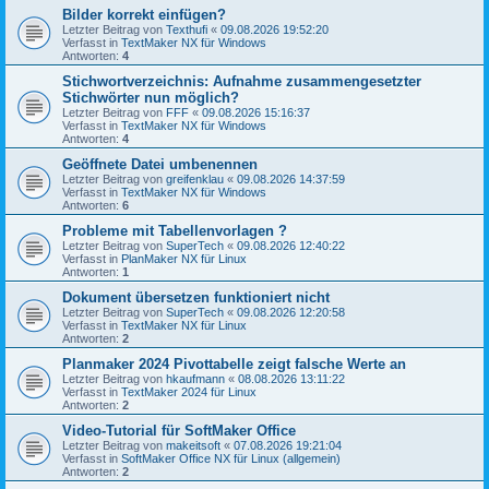
Bilder korrekt einfügen?
Letzter Beitrag von
Texthufi
«
09.08.2026 19:52:20
Verfasst in
TextMaker NX für Windows
Antworten:
4
Stichwortverzeichnis: Aufnahme zusammengesetzter
Stichwörter nun möglich?
Letzter Beitrag von
FFF
«
09.08.2026 15:16:37
Verfasst in
TextMaker NX für Windows
Antworten:
4
Geöffnete Datei umbenennen
Letzter Beitrag von
greifenklau
«
09.08.2026 14:37:59
Verfasst in
TextMaker NX für Windows
Antworten:
6
Probleme mit Tabellenvorlagen ?
Letzter Beitrag von
SuperTech
«
09.08.2026 12:40:22
Verfasst in
PlanMaker NX für Linux
Antworten:
1
Dokument übersetzen funktioniert nicht
Letzter Beitrag von
SuperTech
«
09.08.2026 12:20:58
Verfasst in
TextMaker NX für Linux
Antworten:
2
Planmaker 2024 Pivottabelle zeigt falsche Werte an
Letzter Beitrag von
hkaufmann
«
08.08.2026 13:11:22
Verfasst in
TextMaker 2024 für Linux
Antworten:
2
Video-Tutorial für SoftMaker Office
Letzter Beitrag von
makeitsoft
«
07.08.2026 19:21:04
Verfasst in
SoftMaker Office NX für Linux (allgemein)
Antworten:
2