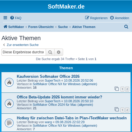
SoftMaker.de
FAQ
Registrieren
Anmelden
S
SoftMaker
Foren-Übersicht
Suche
Aktive Themen
u
Aktive Themen
c
Zur erweiterten Suche
h
Suche
Erweiterte Suche
e
Die Suche ergab 34 Treffer • Seite
1
von
1
Themen
Kaufversion Softmaker Office 2026
Letzter Beitrag von
SuperTech
«
10.08.2026 20:52:06
Verfasst in
SoftMaker Office NX für Windows (allgemein)
Antworten:
16
1
2
Office Beta-Update 2026 kommt immer wieder?
Letzter Beitrag von
SuperTech
«
10.08.2026 20:50:10
Verfasst in
SoftMaker Office 2024 für Mac (allgemein)
Antworten:
21
1
2
Hotkey für zwischen Datei-Tabs in Plan-/TextMaker wechseln
Letzter Beitrag von
warg
«
09.08.2026 22:02:29
Verfasst in
SoftMaker Office NX für Windows (allgemein)
Antworten:
7