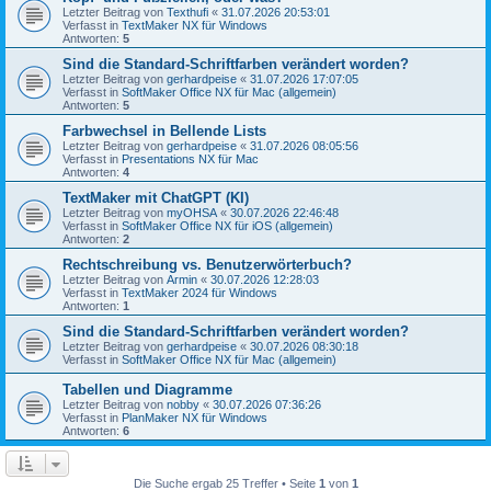
Letzter Beitrag von
Texthufi
«
31.07.2026 20:53:01
Verfasst in
TextMaker NX für Windows
Antworten:
5
Sind die Standard-Schriftfarben verändert worden?
Letzter Beitrag von
gerhardpeise
«
31.07.2026 17:07:05
Verfasst in
SoftMaker Office NX für Mac (allgemein)
Antworten:
5
Farbwechsel in Bellende Lists
Letzter Beitrag von
gerhardpeise
«
31.07.2026 08:05:56
Verfasst in
Presentations NX für Mac
Antworten:
4
TextMaker mit ChatGPT (KI)
Letzter Beitrag von
myOHSA
«
30.07.2026 22:46:48
Verfasst in
SoftMaker Office NX für iOS (allgemein)
Antworten:
2
Rechtschreibung vs. Benutzerwörterbuch?
Letzter Beitrag von
Armin
«
30.07.2026 12:28:03
Verfasst in
TextMaker 2024 für Windows
Antworten:
1
Sind die Standard-Schriftfarben verändert worden?
Letzter Beitrag von
gerhardpeise
«
30.07.2026 08:30:18
Verfasst in
SoftMaker Office NX für Mac (allgemein)
Tabellen und Diagramme
Letzter Beitrag von
nobby
«
30.07.2026 07:36:26
Verfasst in
PlanMaker NX für Windows
Antworten:
6
Die Suche ergab 25 Treffer • Seite
1
von
1