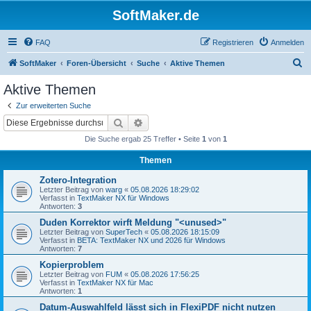
SoftMaker.de
FAQ
Registrieren
Anmelden
S
SoftMaker
Foren-Übersicht
Suche
Aktive Themen
u
Aktive Themen
c
Zur erweiterten Suche
h
Suche
Erweiterte Suche
e
Die Suche ergab 25 Treffer • Seite
1
von
1
Themen
Zotero-Integration
Letzter Beitrag von
warg
«
05.08.2026 18:29:02
Verfasst in
TextMaker NX für Windows
Antworten:
3
Duden Korrektor wirft Meldung "<unused>"
Letzter Beitrag von
SuperTech
«
05.08.2026 18:15:09
Verfasst in
BETA: TextMaker NX und 2026 für Windows
Antworten:
7
Kopierproblem
Letzter Beitrag von
FUM
«
05.08.2026 17:56:25
Verfasst in
TextMaker NX für Mac
Antworten:
1
Datum-Auswahlfeld lässt sich in FlexiPDF nicht nutzen