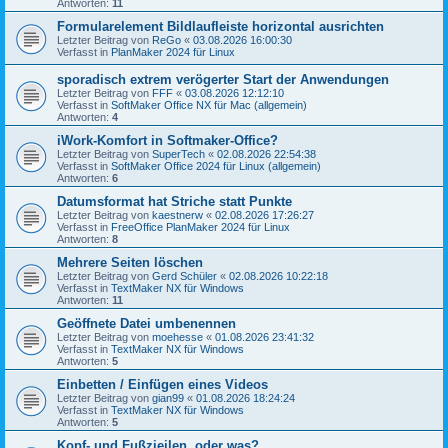
Antworten:
11
Formularelement Bildlaufleiste horizontal ausrichten
Letzter Beitrag von
ReGo
«
03.08.2026 16:00:30
Verfasst in
PlanMaker 2024 für Linux
sporadisch extrem verögerter Start der Anwendungen
Letzter Beitrag von
FFF
«
03.08.2026 12:12:10
Verfasst in
SoftMaker Office NX für Mac (allgemein)
Antworten:
4
iWork-Komfort in Softmaker-Office?
Letzter Beitrag von
SuperTech
«
02.08.2026 22:54:38
Verfasst in
SoftMaker Office 2024 für Linux (allgemein)
Antworten:
6
Datumsformat hat Striche statt Punkte
Letzter Beitrag von
kaestnerw
«
02.08.2026 17:26:27
Verfasst in
FreeOffice PlanMaker 2024 für Linux
Antworten:
8
Mehrere Seiten löschen
Letzter Beitrag von
Gerd Schüler
«
02.08.2026 10:22:18
Verfasst in
TextMaker NX für Windows
Antworten:
11
Geöffnete Datei umbenennen
Letzter Beitrag von
moehesse
«
01.08.2026 23:41:32
Verfasst in
TextMaker NX für Windows
Antworten:
5
Einbetten / Einfügen eines Videos
Letzter Beitrag von
gian99
«
01.08.2026 18:24:24
Verfasst in
TextMaker NX für Windows
Antworten:
5
Kopf- und Fußzieilen, oder was?