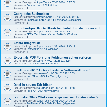
Letzter Beitrag von
SuperTech
«
07.08.2026 13:57:00
Verfasst in
Presentations 2024 für Linux
Antworten:
1
Georgische Buchstaben
Letzter Beitrag von
umsteigewillig
«
07.08.2026 12:08:56
Verfasst in
SoftMaker Office 2024 für Windows (allgemein)
Antworten:
2
Formularobjekt Kontrollkästchen behält Einstellungen nicht
Letzter Beitrag von
SuperTech
«
07.08.2026 11:53:19
Verfasst in
BETA: TextMaker NX und 2026 für Windows
Antworten:
4
Zotero-Integration
Letzter Beitrag von
SuperTech
«
07.08.2026 11:45:11
Verfasst in
TextMaker NX für Windows
Antworten:
4
Export als PDF Formular Feldnamen gehen verloren
Letzter Beitrag von
Lethert
«
07.08.2026 11:35:35
Verfasst in
TextMaker 2024 für Windows
FreeOffice 2026? Unterschiede zu SoftmakerOffice?
Letzter Beitrag von
makeitsoft
«
07.08.2026 11:17:53
Verfasst in
FreeOffice 2024 für Mac (allgemein)
Antworten:
2
Datei in neuem Tab öffnen
Letzter Beitrag von
makeitsoft
«
07.08.2026 11:14:38
Verfasst in
FreePDF 2025 für Windows
SoftmakerOffice 2024 - wie lange wird es Updates geben?
Letzter Beitrag von
SuperTech
«
06.08.2026 14:39:09
Verfasst in
SoftMaker Office 2024 für Mac (allgemein)
Antworten:
1