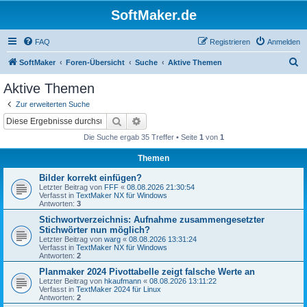
SoftMaker.de
FAQ
Registrieren
Anmelden
S
SoftMaker
Foren-Übersicht
Suche
Aktive Themen
u
Aktive Themen
c
Zur erweiterten Suche
h
Suche
Erweiterte Suche
e
Die Suche ergab 35 Treffer • Seite
1
von
1
Themen
Bilder korrekt einfügen?
Letzter Beitrag von
FFF
«
08.08.2026 21:30:54
Verfasst in
TextMaker NX für Windows
Antworten:
3
Stichwortverzeichnis: Aufnahme zusammengesetzter
Stichwörter nun möglich?
Letzter Beitrag von
warg
«
08.08.2026 13:31:24
Verfasst in
TextMaker NX für Windows
Antworten:
2
Planmaker 2024 Pivottabelle zeigt falsche Werte an
Letzter Beitrag von
hkaufmann
«
08.08.2026 13:11:22
Verfasst in
TextMaker 2024 für Linux
Antworten:
2