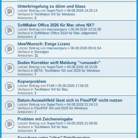
Unterkringelung zu dünn und blass
Letzter Beitrag von
SuperTech
«
06.08.2026 14:25:14
Verfasst in
TextMaker NX für Windows
Antworten:
2
SoftMaker Office 2026 für Mac ohne NX?
Letzter Beitrag von
macuserguru
«
06.08.2026 13:31:09
Verfasst in
SoftMaker Office 2024 für Mac (allgemein)
Antworten:
2
Idee/Wunsch: Ewige Lizenz
Letzter Beitrag von
macuserguru
«
06.08.2026 09:41:54
Verfasst in
Sonstiges
Antworten:
11
Duden Korrektor wirft Meldung "<unused>"
Letzter Beitrag von
SuperTech
«
05.08.2026 18:15:09
Verfasst in
BETA: TextMaker NX und 2026 für Windows
Antworten:
7
Kopierproblem
Letzter Beitrag von
FUM
«
05.08.2026 17:56:25
Verfasst in
TextMaker NX für Mac
Antworten:
1
Datum-Auswahlfeld lässt sich in FlexiPDF nicht nutzen
Letzter Beitrag von
SuperTech
«
04.08.2026 21:24:13
Verfasst in
FlexiPDF NX und 2025 für Windows
Antworten:
7
Problem mit Zeicheneingabe
Letzter Beitrag von
SuperTech
«
04.08.2026 21:08:06
Verfasst in
TextMaker NX für Mac
Antworten:
6
Speichern unter "alten" Dateiformaten