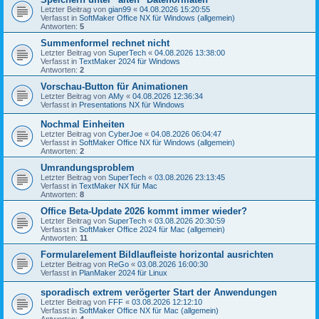
Letzter Beitrag von
gian99
«
04.08.2026 15:20:55
Verfasst in
SoftMaker Office NX für Windows (allgemein)
Antworten:
5
Summenformel rechnet nicht
Letzter Beitrag von
SuperTech
«
04.08.2026 13:38:00
Verfasst in
TextMaker 2024 für Windows
Antworten:
2
Vorschau-Button für Animationen
Letzter Beitrag von
AMy
«
04.08.2026 12:36:34
Verfasst in
Presentations NX für Windows
Nochmal Einheiten
Letzter Beitrag von
CyberJoe
«
04.08.2026 06:04:47
Verfasst in
SoftMaker Office NX für Windows (allgemein)
Antworten:
2
Umrandungsproblem
Letzter Beitrag von
SuperTech
«
03.08.2026 23:13:45
Verfasst in
TextMaker NX für Mac
Antworten:
8
Office Beta-Update 2026 kommt immer wieder?
Letzter Beitrag von
SuperTech
«
03.08.2026 20:30:59
Verfasst in
SoftMaker Office 2024 für Mac (allgemein)
Antworten:
11
Formularelement Bildlaufleiste horizontal ausrichten
Letzter Beitrag von
ReGo
«
03.08.2026 16:00:30
Verfasst in
PlanMaker 2024 für Linux
sporadisch extrem verögerter Start der Anwendungen
Letzter Beitrag von
FFF
«
03.08.2026 12:12:10
Verfasst in
SoftMaker Office NX für Mac (allgemein)