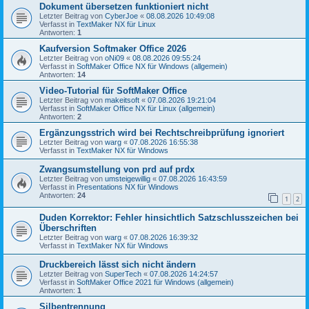
Dokument übersetzen funktioniert nicht
Letzter Beitrag von
CyberJoe
«
08.08.2026 10:49:08
Verfasst in
TextMaker NX für Linux
Antworten:
1
Kaufversion Softmaker Office 2026
Letzter Beitrag von
oNi09
«
08.08.2026 09:55:24
Verfasst in
SoftMaker Office NX für Windows (allgemein)
Antworten:
14
Video-Tutorial für SoftMaker Office
Letzter Beitrag von
makeitsoft
«
07.08.2026 19:21:04
Verfasst in
SoftMaker Office NX für Linux (allgemein)
Antworten:
2
Ergänzungsstrich wird bei Rechtschreibprüfung ignoriert
Letzter Beitrag von
warg
«
07.08.2026 16:55:38
Verfasst in
TextMaker NX für Windows
Zwangsumstellung von prd auf prdx
Letzter Beitrag von
umsteigewillig
«
07.08.2026 16:43:59
Verfasst in
Presentations NX für Windows
Antworten:
24
1
2
Duden Korrektor: Fehler hinsichtlich Satzschlusszeichen bei
Überschriften
Letzter Beitrag von
warg
«
07.08.2026 16:39:32
Verfasst in
TextMaker NX für Windows
Druckbereich lässt sich nicht ändern
Letzter Beitrag von
SuperTech
«
07.08.2026 14:24:57
Verfasst in
SoftMaker Office 2021 für Windows (allgemein)
Antworten:
1
Silbentrennung