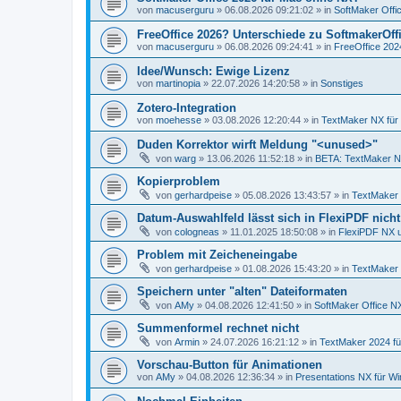
von
macuserguru
»
06.08.2026 09:21:02
» in
SoftMaker Offic
FreeOffice 2026? Unterschiede zu SoftmakerOff
von
macuserguru
»
06.08.2026 09:24:41
» in
FreeOffice 2024
Idee/Wunsch: Ewige Lizenz
von
martinopia
»
22.07.2026 14:20:58
» in
Sonstiges
Zotero-Integration
von
moehesse
»
03.08.2026 12:20:44
» in
TextMaker NX für
Duden Korrektor wirft Meldung "<unused>"
von
warg
»
13.06.2026 11:52:18
» in
BETA: TextMaker N
Kopierproblem
von
gerhardpeise
»
05.08.2026 13:43:57
» in
TextMaker 
Datum-Auswahlfeld lässt sich in FlexiPDF nich
von
cologneas
»
11.01.2025 18:50:08
» in
FlexiPDF NX 
Problem mit Zeicheneingabe
von
gerhardpeise
»
01.08.2026 15:43:20
» in
TextMaker 
Speichern unter "alten" Dateiformaten
von
AMy
»
04.08.2026 12:41:50
» in
SoftMaker Office NX
Summenformel rechnet nicht
von
Armin
»
24.07.2026 16:21:12
» in
TextMaker 2024 f
Vorschau-Button für Animationen
von
AMy
»
04.08.2026 12:36:34
» in
Presentations NX für W