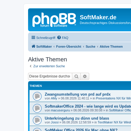
SoftMaker.de
Deutschsprachiges Diskussionsfo
Schnellzugriff
FAQ
SoftMaker
Foren-Übersicht
Suche
Aktive Themen
Aktive Themen
Zur erweiterten Suche
Suche
Erweiterte Suche
THEMEN
Zwangsumstellung von prd auf prdx
von
AMy
»
06.08.2026 11:40:11
» in
Presentations NX für W
SoftmakerOffice 2024 - wie lange wird es Upda
von
macuserguru
»
06.08.2026 09:30:08
» in
SoftMaker Offic
Unterkringelung zu dünn und blass
von
Jossi
»
06.08.2026 12:58:59
» in
TextMaker NX für Win
SoftMaker Office 2026 für Mac ohne NX?