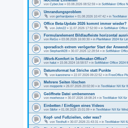
Nochmal Einheiten
von
CyberJoe
»
03.08.2026 08:52:59
» in
SoftMaker Office N
Umrandungsproblem
von
gerhardpeise
»
01.08.2026 10:47:42
» in
TextMaker 
Office Beta-Update 2026 kommt immer wieder?
von
John22
»
11.07.2026 17:52:00
» in
SoftMaker Office
Formularelement Bildlaufleiste horizontal ausr
von
ReGo
»
03.08.2026 16:00:30
» in
PlanMaker 2024 für Li
sporadisch extrem verögerter Start der Anwen
von
StephanW28
»
30.07.2026 12:28:54
» in
SoftMaker Offic
iWork-Komfort in Softmaker-Office?
von
halut
»
15.06.2024 16:58:57
» in
SoftMaker Office 2024 f
Datumsformat hat Striche statt Punkte
von
kaestnerw
»
22.07.2026 09:22:52
» in
FreeOffice Pl
Mehrere Seiten löschen
von
mopperle
»
26.07.2026 20:02:00
» in
TextMaker NX für 
Geöffnete Datei umbenennen
von
moehesse
»
30.07.2026 18:08:24
» in
TextMaker NX für
Einbetten / Einfügen eines Videos
von
Sibfor
»
01.08.2026 15:01:09
» in
TextMaker NX für Win
Kopf- und Fußzieilen, oder was?
von
Texthufi
»
30.07.2026 21:43:31
» in
TextMaker NX f