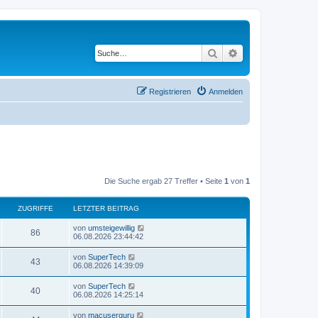
Suche
Erweiterte Suche
Registrieren
Anmelden
Die Suche ergab 27 Treffer • Seite
1
von
1
ZUGRIFFE
LETZTER BEITRAG
L
von
umsteigewillig
Z
86
e
06.08.2026 23:44:42
t
u
z
L
von
SuperTech
Z
43
t
e
06.08.2026 14:39:09
g
e
t
r
u
z
L
von
SuperTech
r
B
Z
40
t
e
06.08.2026 14:25:14
e
g
e
t
i
i
r
u
z
t
L
von
macuserguru
r
B