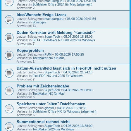
Letzter Beitrag von
macuserguru
«
06.08.2026 13:31:09
Verfasst in
SoftMaker Office 2024 für Mac (allgemein)
Antworten:
2
Idee/Wunsch: Ewige Lizenz
Letzter Beitrag von
macuserguru
«
06.08.2026 09:41:54
Verfasst in
Sonstiges
Antworten:
11
Duden Korrektor wirft Meldung "<unused>"
Letzter Beitrag von
SuperTech
«
05.08.2026 18:15:09
Verfasst in
BETA: TextMaker NX und 2026 für Windows
Antworten:
7
Kopierproblem
Letzter Beitrag von
FUM
«
05.08.2026 17:56:25
Verfasst in
TextMaker NX für Mac
Antworten:
1
Datum-Auswahlfeld lässt sich in FlexiPDF nicht nutzen
Letzter Beitrag von
SuperTech
«
04.08.2026 21:24:13
Verfasst in
FlexiPDF NX und 2025 für Windows
Antworten:
7
Problem mit Zeicheneingabe
Letzter Beitrag von
SuperTech
«
04.08.2026 21:08:06
Verfasst in
TextMaker NX für Mac
Antworten:
6
Speichern unter "alten" Dateiformaten
Letzter Beitrag von
gian99
«
04.08.2026 15:20:55
Verfasst in
SoftMaker Office NX für Windows (allgemein)
Antworten:
5
Summenformel rechnet nicht
Letzter Beitrag von
SuperTech
«
04.08.2026 13:38:00
Verfasst in
TextMaker 2024 für Windows