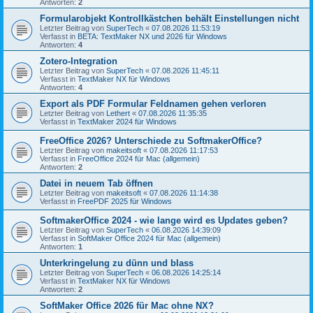
Antworten:
2
Formularobjekt Kontrollkästchen behält Einstellungen nicht
Letzter Beitrag von
SuperTech
«
07.08.2026 11:53:19
Verfasst in
BETA: TextMaker NX und 2026 für Windows
Antworten:
4
Zotero-Integration
Letzter Beitrag von
SuperTech
«
07.08.2026 11:45:11
Verfasst in
TextMaker NX für Windows
Antworten:
4
Export als PDF Formular Feldnamen gehen verloren
Letzter Beitrag von
Lethert
«
07.08.2026 11:35:35
Verfasst in
TextMaker 2024 für Windows
FreeOffice 2026? Unterschiede zu SoftmakerOffice?
Letzter Beitrag von
makeitsoft
«
07.08.2026 11:17:53
Verfasst in
FreeOffice 2024 für Mac (allgemein)
Antworten:
2
Datei in neuem Tab öffnen
Letzter Beitrag von
makeitsoft
«
07.08.2026 11:14:38
Verfasst in
FreePDF 2025 für Windows
SoftmakerOffice 2024 - wie lange wird es Updates geben?
Letzter Beitrag von
SuperTech
«
06.08.2026 14:39:09
Verfasst in
SoftMaker Office 2024 für Mac (allgemein)
Antworten:
1
Unterkringelung zu dünn und blass
Letzter Beitrag von
SuperTech
«
06.08.2026 14:25:14
Verfasst in
TextMaker NX für Windows
Antworten:
2
SoftMaker Office 2026 für Mac ohne NX?