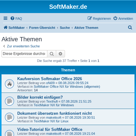
SoftMaker.de
FAQ
Registrieren
Anmelden
S
SoftMaker
Foren-Übersicht
Suche
Aktive Themen
u
Aktive Themen
c
Zur erweiterten Suche
h
Suche
Erweiterte Suche
e
Die Suche ergab 37 Treffer • Seite
1
von
1
Themen
Kaufversion Softmaker Office 2026
Letzter Beitrag von
oNi09
«
08.08.2026 09:55:24
Verfasst in
SoftMaker Office NX für Windows (allgemein)
Antworten:
14
Bilder korrekt einfügen?
Letzter Beitrag von
Texthufi
«
07.08.2026 21:51:25
Verfasst in
TextMaker NX für Windows
Dokument übersetzen funktioniert nicht
Letzter Beitrag von
makeitsoft
«
07.08.2026 19:30:51
Verfasst in
TextMaker NX für Linux
Video-Tutorial für SoftMaker Office
Letzter Beitrag von
makeitsoft
«
07.08.2026 19:21:04