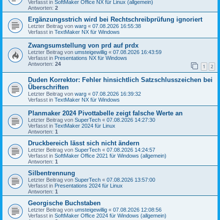
Verfasst in
SoftMaker Office NX für Linux (allgemein)
Antworten:
2
Ergänzungsstrich wird bei Rechtschreibprüfung ignoriert
Letzter Beitrag von
warg
«
07.08.2026 16:55:38
Verfasst in
TextMaker NX für Windows
Zwangsumstellung von prd auf prdx
Letzter Beitrag von
umsteigewillig
«
07.08.2026 16:43:59
Verfasst in
Presentations NX für Windows
Antworten:
24
1
2
Duden Korrektor: Fehler hinsichtlich Satzschlusszeichen bei
Überschriften
Letzter Beitrag von
warg
«
07.08.2026 16:39:32
Verfasst in
TextMaker NX für Windows
Planmaker 2024 Pivottabelle zeigt falsche Werte an
Letzter Beitrag von
SuperTech
«
07.08.2026 14:27:30
Verfasst in
TextMaker 2024 für Linux
Antworten:
1
Druckbereich lässt sich nicht ändern
Letzter Beitrag von
SuperTech
«
07.08.2026 14:24:57
Verfasst in
SoftMaker Office 2021 für Windows (allgemein)
Antworten:
1
Silbentrennung
Letzter Beitrag von
SuperTech
«
07.08.2026 13:57:00
Verfasst in
Presentations 2024 für Linux
Antworten:
1
Georgische Buchstaben
Letzter Beitrag von
umsteigewillig
«
07.08.2026 12:08:56
Verfasst in
SoftMaker Office 2024 für Windows (allgemein)