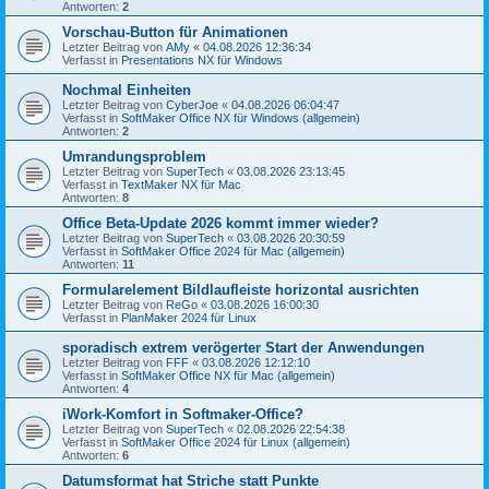
Antworten:
2
Vorschau-Button für Animationen
Letzter Beitrag von
AMy
«
04.08.2026 12:36:34
Verfasst in
Presentations NX für Windows
Nochmal Einheiten
Letzter Beitrag von
CyberJoe
«
04.08.2026 06:04:47
Verfasst in
SoftMaker Office NX für Windows (allgemein)
Antworten:
2
Umrandungsproblem
Letzter Beitrag von
SuperTech
«
03.08.2026 23:13:45
Verfasst in
TextMaker NX für Mac
Antworten:
8
Office Beta-Update 2026 kommt immer wieder?
Letzter Beitrag von
SuperTech
«
03.08.2026 20:30:59
Verfasst in
SoftMaker Office 2024 für Mac (allgemein)
Antworten:
11
Formularelement Bildlaufleiste horizontal ausrichten
Letzter Beitrag von
ReGo
«
03.08.2026 16:00:30
Verfasst in
PlanMaker 2024 für Linux
sporadisch extrem verögerter Start der Anwendungen
Letzter Beitrag von
FFF
«
03.08.2026 12:12:10
Verfasst in
SoftMaker Office NX für Mac (allgemein)
Antworten:
4
iWork-Komfort in Softmaker-Office?
Letzter Beitrag von
SuperTech
«
02.08.2026 22:54:38
Verfasst in
SoftMaker Office 2024 für Linux (allgemein)
Antworten:
6
Datumsformat hat Striche statt Punkte