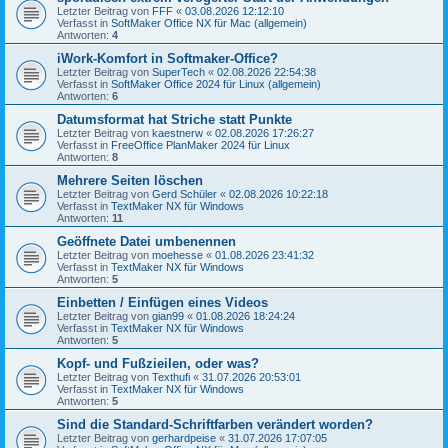
Letzter Beitrag von
FFF
«
03.08.2026 12:12:10
Verfasst in
SoftMaker Office NX für Mac (allgemein)
Antworten:
4
iWork-Komfort in Softmaker-Office?
Letzter Beitrag von
SuperTech
«
02.08.2026 22:54:38
Verfasst in
SoftMaker Office 2024 für Linux (allgemein)
Antworten:
6
Datumsformat hat Striche statt Punkte
Letzter Beitrag von
kaestnerw
«
02.08.2026 17:26:27
Verfasst in
FreeOffice PlanMaker 2024 für Linux
Antworten:
8
Mehrere Seiten löschen
Letzter Beitrag von
Gerd Schüler
«
02.08.2026 10:22:18
Verfasst in
TextMaker NX für Windows
Antworten:
11
Geöffnete Datei umbenennen
Letzter Beitrag von
moehesse
«
01.08.2026 23:41:32
Verfasst in
TextMaker NX für Windows
Antworten:
5
Einbetten / Einfügen eines Videos
Letzter Beitrag von
gian99
«
01.08.2026 18:24:24
Verfasst in
TextMaker NX für Windows
Antworten:
5
Kopf- und Fußzieilen, oder was?
Letzter Beitrag von
Texthufi
«
31.07.2026 20:53:01
Verfasst in
TextMaker NX für Windows
Antworten:
5
Sind die Standard-Schriftfarben verändert worden?
Letzter Beitrag von
gerhardpeise
«
31.07.2026 17:07:05