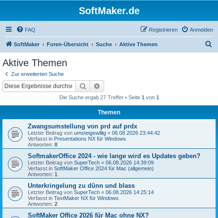
SoftMaker.de
FAQ
Registrieren
Anmelden
S
SoftMaker
Foren-Übersicht
Suche
Aktive Themen
u
Aktive Themen
c
Zur erweiterten Suche
h
Suche
Erweiterte Suche
e
Die Suche ergab 27 Treffer • Seite
1
von
1
Themen
Zwangsumstellung von prd auf prdx
Letzter Beitrag von
umsteigewillig
«
06.08.2026 23:44:42
Verfasst in
Presentations NX für Windows
Antworten:
8
SoftmakerOffice 2024 - wie lange wird es Updates geben?
Letzter Beitrag von
SuperTech
«
06.08.2026 14:39:09
Verfasst in
SoftMaker Office 2024 für Mac (allgemein)
Antworten:
1
Unterkringelung zu dünn und blass
Letzter Beitrag von
SuperTech
«
06.08.2026 14:25:14
Verfasst in
TextMaker NX für Windows
Antworten:
2
SoftMaker Office 2026 für Mac ohne NX?