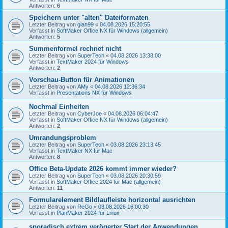
Antworten:
6
Speichern unter "alten" Dateiformaten
Letzter Beitrag von
gian99
«
04.08.2026 15:20:55
Verfasst in
SoftMaker Office NX für Windows (allgemein)
Antworten:
5
Summenformel rechnet nicht
Letzter Beitrag von
SuperTech
«
04.08.2026 13:38:00
Verfasst in
TextMaker 2024 für Windows
Antworten:
2
Vorschau-Button für Animationen
Letzter Beitrag von
AMy
«
04.08.2026 12:36:34
Verfasst in
Presentations NX für Windows
Nochmal Einheiten
Letzter Beitrag von
CyberJoe
«
04.08.2026 06:04:47
Verfasst in
SoftMaker Office NX für Windows (allgemein)
Antworten:
2
Umrandungsproblem
Letzter Beitrag von
SuperTech
«
03.08.2026 23:13:45
Verfasst in
TextMaker NX für Mac
Antworten:
8
Office Beta-Update 2026 kommt immer wieder?
Letzter Beitrag von
SuperTech
«
03.08.2026 20:30:59
Verfasst in
SoftMaker Office 2024 für Mac (allgemein)
Antworten:
11
Formularelement Bildlaufleiste horizontal ausrichten
Letzter Beitrag von
ReGo
«
03.08.2026 16:00:30
Verfasst in
PlanMaker 2024 für Linux
sporadisch extrem verögerter Start der Anwendungen