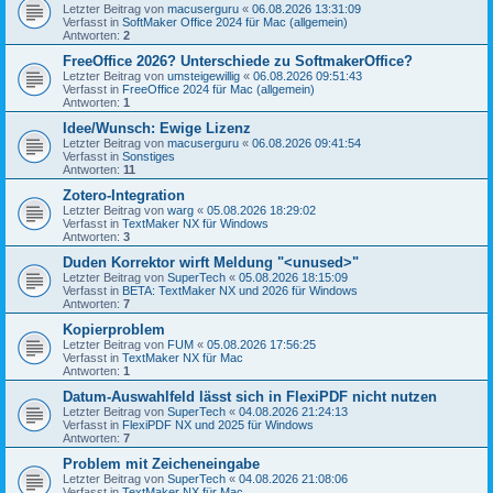
Letzter Beitrag von
macuserguru
«
06.08.2026 13:31:09
Verfasst in
SoftMaker Office 2024 für Mac (allgemein)
Antworten:
2
FreeOffice 2026? Unterschiede zu SoftmakerOffice?
Letzter Beitrag von
umsteigewillig
«
06.08.2026 09:51:43
Verfasst in
FreeOffice 2024 für Mac (allgemein)
Antworten:
1
Idee/Wunsch: Ewige Lizenz
Letzter Beitrag von
macuserguru
«
06.08.2026 09:41:54
Verfasst in
Sonstiges
Antworten:
11
Zotero-Integration
Letzter Beitrag von
warg
«
05.08.2026 18:29:02
Verfasst in
TextMaker NX für Windows
Antworten:
3
Duden Korrektor wirft Meldung "<unused>"
Letzter Beitrag von
SuperTech
«
05.08.2026 18:15:09
Verfasst in
BETA: TextMaker NX und 2026 für Windows
Antworten:
7
Kopierproblem
Letzter Beitrag von
FUM
«
05.08.2026 17:56:25
Verfasst in
TextMaker NX für Mac
Antworten:
1
Datum-Auswahlfeld lässt sich in FlexiPDF nicht nutzen
Letzter Beitrag von
SuperTech
«
04.08.2026 21:24:13
Verfasst in
FlexiPDF NX und 2025 für Windows
Antworten:
7
Problem mit Zeicheneingabe
Letzter Beitrag von
SuperTech
«
04.08.2026 21:08:06
Verfasst in
TextMaker NX für Mac