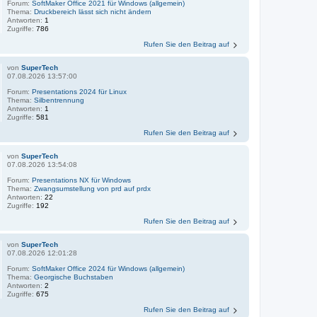
Forum:
SoftMaker Office 2021 für Windows (allgemein)
Thema:
Druckbereich lässt sich nicht ändern
Antworten:
1
Zugriffe:
786
Rufen Sie den Beitrag auf
von
SuperTech
07.08.2026 13:57:00
Forum:
Presentations 2024 für Linux
Thema:
Silbentrennung
Antworten:
1
Zugriffe:
581
Rufen Sie den Beitrag auf
von
SuperTech
07.08.2026 13:54:08
Forum:
Presentations NX für Windows
Thema:
Zwangsumstellung von prd auf prdx
Antworten:
22
Zugriffe:
192
Rufen Sie den Beitrag auf
von
SuperTech
07.08.2026 12:01:28
Forum:
SoftMaker Office 2024 für Windows (allgemein)
Thema:
Georgische Buchstaben
Antworten:
2
Zugriffe:
675
Rufen Sie den Beitrag auf