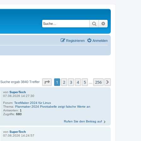
Suche
Erweiterte Suche
Registrieren
Anmelden
Seite
1
von
256
1
2
3
4
5
256
Nächste
 Suche ergab 3840 Treffer
…
von
SuperTech
07.08.2026 14:27:30
Forum:
TextMaker 2024 für Linux
Thema:
Planmaker 2024 Pivottabelle zeigt falsche Werte an
Antworten:
1
Zugriffe:
680
Rufen Sie den Beitrag auf
von
SuperTech
07.08.2026 14:24:57