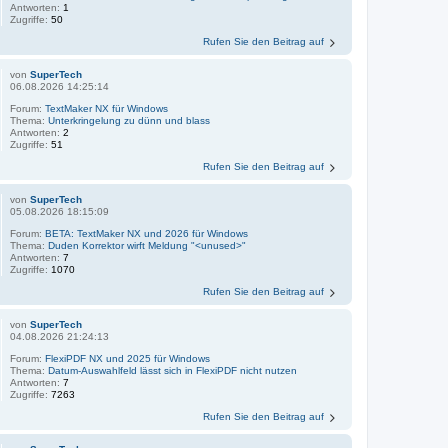
Antworten:
1
Zugriffe:
50
Rufen Sie den Beitrag auf
von
SuperTech
06.08.2026 14:25:14
Forum:
TextMaker NX für Windows
Thema:
Unterkringelung zu dünn und blass
Antworten:
2
Zugriffe:
51
Rufen Sie den Beitrag auf
von
SuperTech
05.08.2026 18:15:09
Forum:
BETA: TextMaker NX und 2026 für Windows
Thema:
Duden Korrektor wirft Meldung "<unused>"
Antworten:
7
Zugriffe:
1070
Rufen Sie den Beitrag auf
von
SuperTech
04.08.2026 21:24:13
Forum:
FlexiPDF NX und 2025 für Windows
Thema:
Datum-Auswahlfeld lässt sich in FlexiPDF nicht nutzen
Antworten:
7
Zugriffe:
7263
Rufen Sie den Beitrag auf