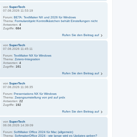
von
SuperTech
07.08.2026 11:53:19
Forum:
BETA: TextMaker NX und 2026 für Windows
Thema:
Formularobjekt Kontrollkästchen behält Einstellungen nicht
Antworten:
4
Zugriffe:
684
Rufen Sie den Beitrag auf
von
SuperTech
07.08.2026 11:45:11
Forum:
TextMaker NX für Windows
Thema:
Zotero-Integration
Antworten:
4
Zugriffe:
161
Rufen Sie den Beitrag auf
von
SuperTech
07.08.2026 11:36:35
Forum:
Presentations NX für Windows
Thema:
Zwangsumstellung von prd auf prdx
Antworten:
22
Zugriffe:
192
Rufen Sie den Beitrag auf
von
SuperTech
06.08.2026 14:39:09
Forum:
SoftMaker Office 2024 für Mac (allgemein)
Thema:
SoftmakerOffice 2024 - wie lange wird es Updates geben?