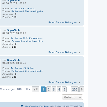
von
SuperTech
04.08.2026 21:08:06
Forum:
TextMaker NX für Mac
Thema:
Problem mit Zeicheneingabe
Antworten:
6
Zugriffe:
158
Rufen Sie den Beitrag auf
von
SuperTech
04.08.2026 13:38:00
Forum:
TextMaker 2024 für Windows
Thema:
Summenformel rechnet nicht
Antworten:
2
Zugriffe:
240
Rufen Sie den Beitrag auf
von
SuperTech
04.08.2026 13:34:46
Forum:
TextMaker NX für Mac
Thema:
Problem mit Zeicheneingabe
Antworten:
6
Zugriffe:
158
Rufen Sie den Beitrag auf
Seite
1
von
256
1
2
3
4
5
256
Nächste
 Suche ergab 3840 Treffer
…
Gehe zu
Alle Cookies löschen
Alle Zeiten sind
UTC+02:00