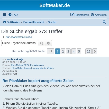
SoftMaker.de
FAQ
Registrieren
Anmelden
S
SoftMaker
Foren-Übersicht
Suche
u
Die Suche ergab 373 Treffer
c
Zur erweiterten Suche
h
Suche
Erweiterte Suche
e
Seite
1
von
25
1
2
3
4
5
25
Nächst
Die Suche ergab 373 Treffer
…
von
raitis.veksejs
05.07.2026 11:49:46
Forum:
PlanMaker 2024 für Windows
Thema:
PlanMaker kopiert ausgefilterte Zeilen
Antworten:
6
Zugriffe:
788
Re: PlanMaker kopiert ausgefilterte Zeilen
Vielen Dank für das Anfügen des Videos; es war sehr hilfreich bei der
Identifizierung des Problems.
Schritte zur Reproduktion:
1. Filtern Sie die Zeilen in einer Tabelle.
2. Wählen Sie die gesamte Tabelle aus, indem Sie zweimal „Strg + A“