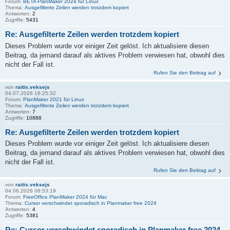
Forum:
BETA PlanMaker 2024 für Linux
Thema:
Ausgefilterte Zeilen werden trotzdem kopiert
Antworten:
2
Zugriffe:
5431
Re: Ausgefilterte Zeilen werden trotzdem kopiert
Dieses Problem wurde vor einiger Zeit gelöst. Ich aktualisiere diesen
Beitrag, da jemand darauf als aktives Problem verwiesen hat, obwohl dies
nicht der Fall ist.
Rufen Sie den Beitrag auf
von
raitis.veksejs
04.07.2026 16:25:32
Forum:
PlanMaker 2021 für Linux
Thema:
Ausgefilterte Zeilen werden trotzdem kopiert
Antworten:
7
Zugriffe:
10888
Re: Ausgefilterte Zeilen werden trotzdem kopiert
Dieses Problem wurde vor einiger Zeit gelöst. Ich aktualisiere diesen
Beitrag, da jemand darauf als aktives Problem verwiesen hat, obwohl dies
nicht der Fall ist.
Rufen Sie den Beitrag auf
von
raitis.veksejs
04.06.2026 08:53:19
Forum:
FreeOffice PlanMaker 2024 für Mac
Thema:
Cursor verschwindet sporadisch in Planmaker free 2024
Antworten:
4
Zugriffe:
5381
Re: Cursor verschwindet sporadisch in Planmaker free 2024