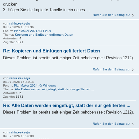
drücken.
3. Fügen Sie die kopierte Tabelle in ein neues ...
Rufen Sie den Beitrag auf
von
raitis.veksejs
04.07.2026 16:31:36
Forum:
PlanMaker 2024 für Linux
Thema:
Kopieren und Einfügen gefiltertert Daten
Antworten:
4
Zugriffe:
5871
Re: Kopieren und Einfügen gefiltertert Daten
Dieses Problem ist bereits seit einiger Zeit behoben (seit Revision 1212).
Rufen Sie den Beitrag auf
von
raitis.veksejs
04.07.2026 16:31:14
Forum:
PlanMaker 2024 für Windows
Thema:
Alle Daten werden eingefügt, statt der nur gefilterten ...
Antworten:
5
Zugriffe:
5574
Re: Alle Daten werden eingefügt, statt der nur gefilterten ...
Dieses Problem ist bereits seit einiger Zeit behoben (seit Revision 1212).
Rufen Sie den Beitrag auf
von
raitis.veksejs
04.07.2026 16:26:08