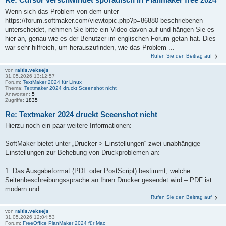
Wenn sich das Problem von dem unter
https://forum.softmaker.com/viewtopic.php?p=86880 beschriebenen
unterscheidet, nehmen Sie bitte ein Video davon auf und hängen Sie es
hier an, genau wie es der Benutzer im englischen Forum getan hat. Dies
war sehr hilfreich, um herauszufinden, wie das Problem ...
Rufen Sie den Beitrag auf
von
raitis.veksejs
31.05.2026 13:12:57
Forum:
TextMaker 2024 für Linux
Thema:
Textmaker 2024 druckt Sceenshot nicht
Antworten:
5
Zugriffe:
1835
Re: Textmaker 2024 druckt Sceenshot nicht
Hierzu noch ein paar weitere Informationen:
SoftMaker bietet unter „Drucker > Einstellungen“ zwei unabhängige
Einstellungen zur Behebung von Druckproblemen an:
1. Das Ausgabeformat (PDF oder PostScript) bestimmt, welche
Seitenbeschreibungssprache an Ihren Drucker gesendet wird – PDF ist
modern und ...
Rufen Sie den Beitrag auf
von
raitis.veksejs
31.05.2026 12:04:53
Forum:
FreeOffice PlanMaker 2024 für Mac