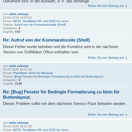
Dokument bzw. in der Auswahl, d. h. das bisherige ...
Rufen Sie den Beitrag auf
von
raitis.veksejs
23.04.2026 14:03:01
Forum:
BETA: TextMaker NX und 2026 für Linux
Thema:
Aufruf von der Kommandozeile (Shell)
Antworten:
4
Zugriffe:
633
Re: Aufruf von der Kommandozeile (Shell)
Dieser Fehler wurde behoben und die Korrektur wird in der nächsten
Version von SoftMaker Office enthalten sein.
Rufen Sie den Beitrag auf
von
raitis.veksejs
24.03.2026 10:11:44
Forum:
PlanMaker 2024 für Windows
Thema:
[Bug] Fenster für Bedingte Formatierung zu klein für Buttonlayout.
Antworten:
6
Zugriffe:
2199
Re: [Bug] Fenster für Bedingte Formatierung zu klein für
Buttonlayout.
Dieses Problem sollte mit dem nächsten Service Pack behoben werden.
Rufen Sie den Beitrag auf
von
raitis.veksejs
09.03.2026 18:01:55
Forum:
BETA: TextMaker NX und 2026 für Linux