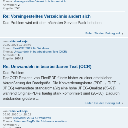
Thema:
Voreingestelltes Verzeichnis ändert sich
Antworten:
2
Zugriffe:
557
Re: Voreingestelltes Verzeichnis ändert sich
Das Problem wird mit dem nächsten Service Pack behoben.
Rufen Sie den Beitrag auf
von
raitis.veksejs
09.02.2026 17:24:40
Forum:
FlexiPDF 2019 für Windows
Thema:
Umwandeln in bearbeitbaren Text (OCR)
Antworten:
6
Zugriffe:
10042
Re: Umwandeln in bearbeitbaren Text (OCR)
Das Problem:
Der OCR-Prozess von FlexiPDF führte bisher zu einer erheblichen
Vergrößerung der Dateigröße. Die Konvertierungskette (PDF → TIFF →
JPEG) verwendete standardmäßig eine hohe JPEG-Qualität (85–91),
während Original-PDFs häufig stark komprimiert sind (20–30). Dadurch
entstanden größere ...
Rufen Sie den Beitrag auf
von
raitis.veksejs
09.02.2026 14:28:52
Forum:
TextMaker 2024 für Windows
Thema:
Bitte den RegEx für Stichworte erweitern
Antworten:
7