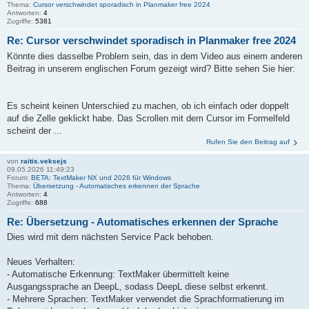
Thema:
Cursor verschwindet sporadisch in Planmaker free 2024
Antworten:
4
Zugriffe:
5381
Re: Cursor verschwindet sporadisch in Planmaker free 2024
Könnte dies dasselbe Problem sein, das in dem Video aus einem anderen
Beitrag in unserem englischen Forum gezeigt wird? Bitte sehen Sie hier:
Es scheint keinen Unterschied zu machen, ob ich einfach oder doppelt
auf die Zelle geklickt habe. Das Scrollen mit dem Cursor im Formelfeld
scheint der ...
Rufen Sie den Beitrag auf
von
raitis.veksejs
09.05.2026 11:49:23
Forum:
BETA: TextMaker NX und 2026 für Windows
Thema:
Übersetzung - Automatisches erkennen der Sprache
Antworten:
4
Zugriffe:
688
Re: Übersetzung - Automatisches erkennen der Sprache
Dies wird mit dem nächsten Service Pack behoben.
Neues Verhalten:
- Automatische Erkennung: TextMaker übermittelt keine
Ausgangssprache an DeepL, sodass DeepL diese selbst erkennt.
- Mehrere Sprachen: TextMaker verwendet die Sprachformatierung im