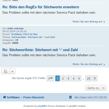
Zugriffe:
6981
Re: Bitte den RegEx für Stichworte erweitern
Das Problem sollte mit dem nächsten Service Pack behoben sein.
Rufen Sie den Beitrag auf
von
raitis.veksejs
09.02.2026 14:28:18
Forum:
TextMaker 2024 für Mac
Thema:
Stichwortliste: Stichwort mit '-' und Zahl
Antworten:
15
Zugriffe:
6969
Re: Stichwortliste: Stichwort mit '-' und Zahl
Das Problem sollte mit dem nächsten Service Pack behoben sein.
Rufen Sie den Beitrag auf
Seite
1
von
25
1
2
3
4
5
25
Nächst
Die Suche ergab 373 Treffer
…
Gehe zu
SoftMaker
Foren-Übersicht
Alle Zeiten sind
UTC+02:00
Powered by
phpBB
® Forum Software © phpBB Limited