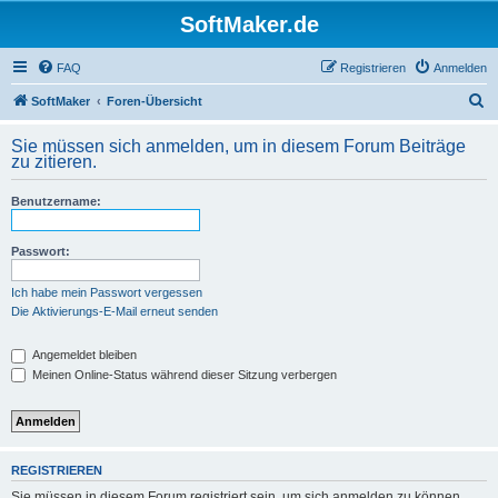
SoftMaker.de
FAQ
Registrieren
Anmelden
S
SoftMaker
Foren-Übersicht
u
Sie müssen sich anmelden, um in diesem Forum Beiträge
c
zu zitieren.
h
Benutzername:
e
Passwort:
Ich habe mein Passwort vergessen
Die Aktivierungs-E-Mail erneut senden
Angemeldet bleiben
Meinen Online-Status während dieser Sitzung verbergen
REGISTRIEREN
Sie müssen in diesem Forum registriert sein, um sich anmelden zu können.