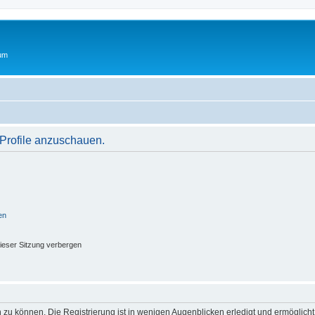
rum
 Profile anzuschauen.
en
ieser Sitzung verbergen
 zu können. Die Registrierung ist in wenigen Augenblicken erledigt und ermöglicht