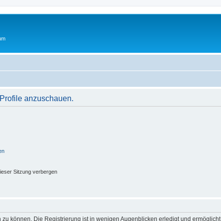
rum
 Profile anzuschauen.
en
ieser Sitzung verbergen
 zu können. Die Registrierung ist in wenigen Augenblicken erledigt und ermöglicht