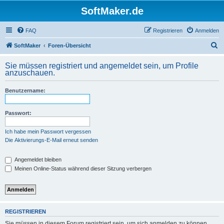
SoftMaker.de
FAQ
Registrieren
Anmelden
S
SoftMaker
Foren-Übersicht
u
Sie müssen registriert und angemeldet sein, um Profile
c
anzuschauen.
h
Benutzername:
e
Passwort:
Ich habe mein Passwort vergessen
Die Aktivierungs-E-Mail erneut senden
Angemeldet bleiben
Meinen Online-Status während dieser Sitzung verbergen
REGISTRIEREN
Sie müssen in diesem Forum registriert sein, um sich anmelden zu können.