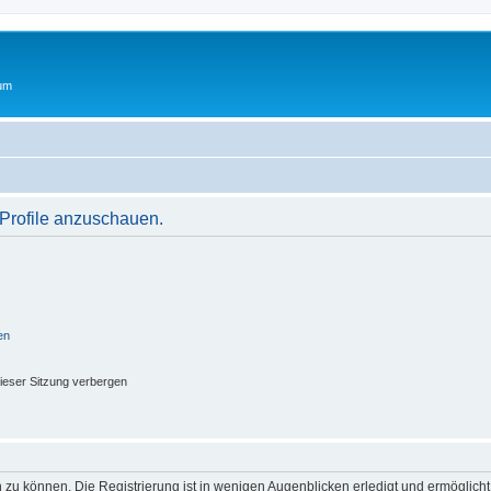
rum
 Profile anzuschauen.
en
ieser Sitzung verbergen
 zu können. Die Registrierung ist in wenigen Augenblicken erledigt und ermöglicht