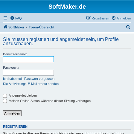
SoftMaker.de
FAQ
Registrieren
Anmelden
S
SoftMaker
Foren-Übersicht
u
Sie müssen registriert und angemeldet sein, um Profile
c
anzuschauen.
h
Benutzername:
e
Passwort:
Ich habe mein Passwort vergessen
Die Aktivierungs-E-Mail erneut senden
Angemeldet bleiben
Meinen Online-Status während dieser Sitzung verbergen
REGISTRIEREN
Sie müssen in diesem Forum registriert sein, um sich anmelden zu können.