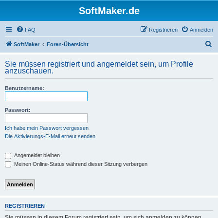
SoftMaker.de
FAQ
Registrieren
Anmelden
S
SoftMaker
Foren-Übersicht
u
Sie müssen registriert und angemeldet sein, um Profile
c
anzuschauen.
h
Benutzername:
e
Passwort:
Ich habe mein Passwort vergessen
Die Aktivierungs-E-Mail erneut senden
Angemeldet bleiben
Meinen Online-Status während dieser Sitzung verbergen
REGISTRIEREN
Sie müssen in diesem Forum registriert sein, um sich anmelden zu können.