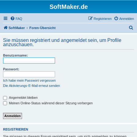
SoftMaker.de
FAQ
Registrieren
Anmelden
S
SoftMaker
Foren-Übersicht
u
Sie müssen registriert und angemeldet sein, um Profile
c
anzuschauen.
h
Benutzername:
e
Passwort:
Ich habe mein Passwort vergessen
Die Aktivierungs-E-Mail erneut senden
Angemeldet bleiben
Meinen Online-Status während dieser Sitzung verbergen
REGISTRIEREN
Sie müssen in diesem Forum registriert sein, um sich anmelden zu können.