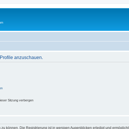
rum
 Profile anzuschauen.
en
ieser Sitzung verbergen
 zu können. Die Registrierung ist in wenigen Augenblicken erledigt und ermöglicht