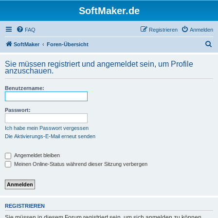
SoftMaker.de
FAQ
Registrieren
Anmelden
S
SoftMaker
Foren-Übersicht
u
Sie müssen registriert und angemeldet sein, um Profile
c
anzuschauen.
h
Benutzername:
e
Passwort:
Ich habe mein Passwort vergessen
Die Aktivierungs-E-Mail erneut senden
Angemeldet bleiben
Meinen Online-Status während dieser Sitzung verbergen
REGISTRIEREN
Sie müssen in diesem Forum registriert sein, um sich anmelden zu können.