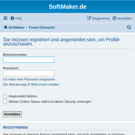
SoftMaker.de
FAQ
Registrieren
Anmelden
S
SoftMaker
Foren-Übersicht
u
Sie müssen registriert und angemeldet sein, um Profile
c
anzuschauen.
h
Benutzername:
e
Passwort:
Ich habe mein Passwort vergessen
Die Aktivierungs-E-Mail erneut senden
Angemeldet bleiben
Meinen Online-Status während dieser Sitzung verbergen
REGISTRIEREN
Sie müssen in diesem Forum registriert sein, um sich anmelden zu können.