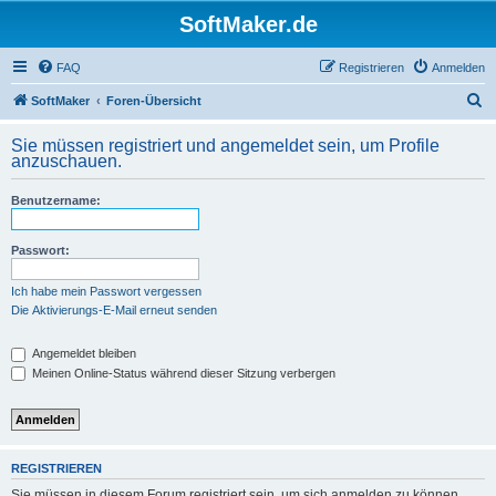
SoftMaker.de
FAQ
Registrieren
Anmelden
S
SoftMaker
Foren-Übersicht
u
Sie müssen registriert und angemeldet sein, um Profile
c
anzuschauen.
h
Benutzername:
e
Passwort:
Ich habe mein Passwort vergessen
Die Aktivierungs-E-Mail erneut senden
Angemeldet bleiben
Meinen Online-Status während dieser Sitzung verbergen
REGISTRIEREN
Sie müssen in diesem Forum registriert sein, um sich anmelden zu können.