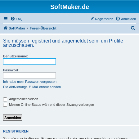
SoftMaker.de
FAQ
Registrieren
Anmelden
S
SoftMaker
Foren-Übersicht
u
Sie müssen registriert und angemeldet sein, um Profile
c
anzuschauen.
h
Benutzername:
e
Passwort:
Ich habe mein Passwort vergessen
Die Aktivierungs-E-Mail erneut senden
Angemeldet bleiben
Meinen Online-Status während dieser Sitzung verbergen
REGISTRIEREN
Sie müssen in diesem Forum registriert sein, um sich anmelden zu können.