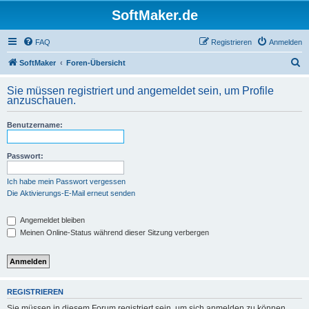
SoftMaker.de
FAQ
Registrieren
Anmelden
S
SoftMaker
Foren-Übersicht
u
Sie müssen registriert und angemeldet sein, um Profile
c
anzuschauen.
h
Benutzername:
e
Passwort:
Ich habe mein Passwort vergessen
Die Aktivierungs-E-Mail erneut senden
Angemeldet bleiben
Meinen Online-Status während dieser Sitzung verbergen
REGISTRIEREN
Sie müssen in diesem Forum registriert sein, um sich anmelden zu können.