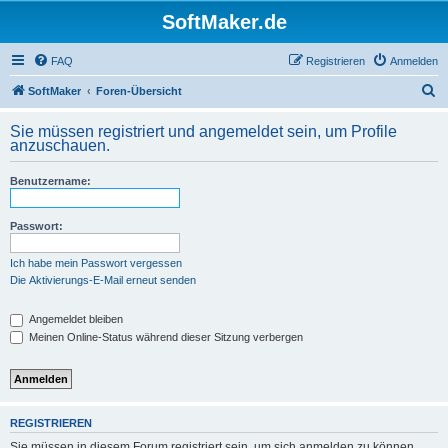
SoftMaker.de
FAQ
Registrieren
Anmelden
S
SoftMaker
Foren-Übersicht
u
Sie müssen registriert und angemeldet sein, um Profile
c
anzuschauen.
h
Benutzername:
e
Passwort:
Ich habe mein Passwort vergessen
Die Aktivierungs-E-Mail erneut senden
Angemeldet bleiben
Meinen Online-Status während dieser Sitzung verbergen
REGISTRIEREN
Sie müssen in diesem Forum registriert sein, um sich anmelden zu können.