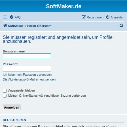
SoftMaker.de
FAQ
Registrieren
Anmelden
S
SoftMaker
Foren-Übersicht
u
Sie müssen registriert und angemeldet sein, um Profile
c
anzuschauen.
h
Benutzername:
e
Passwort:
Ich habe mein Passwort vergessen
Die Aktivierungs-E-Mail erneut senden
Angemeldet bleiben
Meinen Online-Status während dieser Sitzung verbergen
REGISTRIEREN
Sie müssen in diesem Forum registriert sein, um sich anmelden zu können.