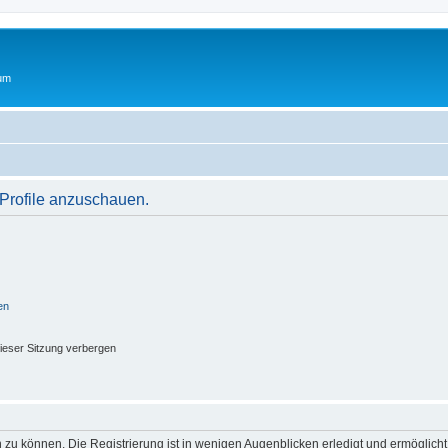
rum
 Profile anzuschauen.
en
ieser Sitzung verbergen
 zu können. Die Registrierung ist in wenigen Augenblicken erledigt und ermöglicht