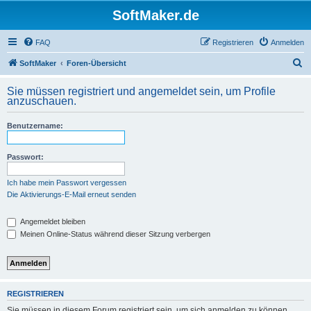
SoftMaker.de
FAQ
Registrieren
Anmelden
S
SoftMaker
Foren-Übersicht
u
Sie müssen registriert und angemeldet sein, um Profile
c
anzuschauen.
h
Benutzername:
e
Passwort:
Ich habe mein Passwort vergessen
Die Aktivierungs-E-Mail erneut senden
Angemeldet bleiben
Meinen Online-Status während dieser Sitzung verbergen
REGISTRIEREN
Sie müssen in diesem Forum registriert sein, um sich anmelden zu können.