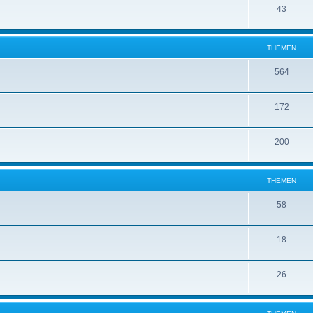
T
43
e
e
h
m
n
e
e
THEMEN
m
n
T
564
e
h
n
T
172
e
h
m
T
200
e
e
h
m
n
e
e
THEMEN
m
n
T
58
e
h
n
T
18
e
h
m
T
26
e
e
h
m
n
e
e