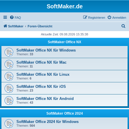
SoftMaker.de
FAQ
Registrieren
Anmelden
S
SoftMaker
Foren-Übersicht
u
Aktuelle Zeit: 09.08.2026 15:35:38
c
SoftMaker Office NX
h
SoftMaker Office NX für Windows
e
Themen:
33
SoftMaker Office NX für Mac
Themen:
11
SoftMaker Office NX für Linux
Themen:
6
SoftMaker Office NX für iOS
Themen:
23
SoftMaker Office NX für Android
Themen:
43
SoftMaker Office 2024
SoftMaker Office 2024 für Windows
Themen:
564