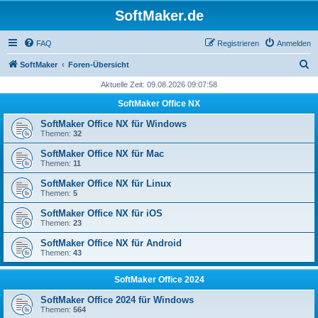
SoftMaker.de
FAQ
Registrieren
Anmelden
S
SoftMaker
Foren-Übersicht
u
Aktuelle Zeit: 09.08.2026 09:07:58
c
SoftMaker Office NX
h
SoftMaker Office NX für Windows
e
Themen:
32
SoftMaker Office NX für Mac
Themen:
11
SoftMaker Office NX für Linux
Themen:
5
SoftMaker Office NX für iOS
Themen:
23
SoftMaker Office NX für Android
Themen:
43
SoftMaker Office 2024
SoftMaker Office 2024 für Windows
Themen:
564