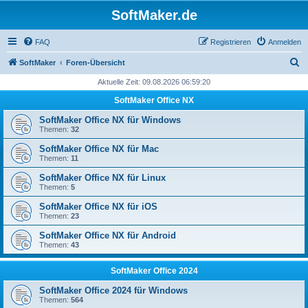
SoftMaker.de
FAQ
Registrieren
Anmelden
S
SoftMaker
Foren-Übersicht
u
Aktuelle Zeit: 09.08.2026 06:59:20
c
SoftMaker Office NX
h
SoftMaker Office NX für Windows
e
Themen:
32
SoftMaker Office NX für Mac
Themen:
11
SoftMaker Office NX für Linux
Themen:
5
SoftMaker Office NX für iOS
Themen:
23
SoftMaker Office NX für Android
Themen:
43
SoftMaker Office 2024
SoftMaker Office 2024 für Windows
Themen:
564