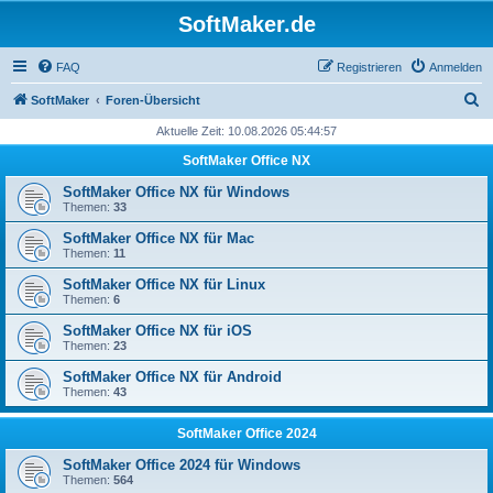
SoftMaker.de
FAQ
Registrieren
Anmelden
S
SoftMaker
Foren-Übersicht
u
Aktuelle Zeit: 10.08.2026 05:44:57
c
SoftMaker Office NX
h
SoftMaker Office NX für Windows
e
Themen:
33
SoftMaker Office NX für Mac
Themen:
11
SoftMaker Office NX für Linux
Themen:
6
SoftMaker Office NX für iOS
Themen:
23
SoftMaker Office NX für Android
Themen:
43
SoftMaker Office 2024
SoftMaker Office 2024 für Windows
Themen:
564