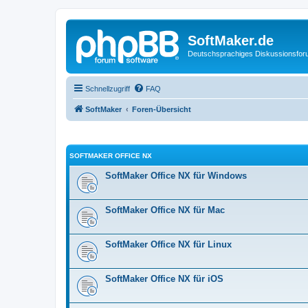
SoftMaker.de
Deutschsprachiges Diskussionsfo
Schnellzugriff
FAQ
SoftMaker
Foren-Übersicht
SOFTMAKER OFFICE NX
SoftMaker Office NX für Windows
SoftMaker Office NX für Mac
SoftMaker Office NX für Linux
SoftMaker Office NX für iOS