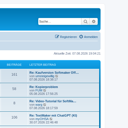
Suche
Erweiterte Suche
Registrieren
Anmelden
Aktuelle Zeit: 07.08.2026 19:04:21
BEITRÄGE
LETZTER BEITRAG
L
Re: Kaufversion Softmaker Off…
B
161
e
N
von
umsteigewillig
t
e
07.08.2026 18:38:17
e
z
u
t
e
L
Re: Kopierproblem
B
58
i
e
s
e
N
von
FUM
r
t
t
e
05.08.2026 17:56:25
e
t
B
e
z
u
e
r
t
e
L
Re: Video-Tutorial für SoftMa…
B
8
i
i
B
r
e
s
e
N
von
warg
t
e
r
t
t
e
07.08.2026 18:17:59
e
r
i
t
B
e
ä
z
u
a
t
e
r
t
e
L
Re: TextMaker mit ChatGPT (KI)
B
g
r
106
i
i
B
r
e
s
g
e
N
von
myOHSA
a
t
e
r
t
t
e
30.07.2026 22:46:48
g
e
r
i
t
B
e
ä
z
u
e
a
t