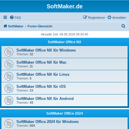
SoftMaker.de
FAQ
Registrieren
Anmelden
S
SoftMaker
Foren-Übersicht
u
Aktuelle Zeit: 09.08.2026 09:50:40
c
SoftMaker Office NX
h
SoftMaker Office NX für Windows
e
Themen:
32
SoftMaker Office NX für Mac
Themen:
11
SoftMaker Office NX für Linux
Themen:
5
SoftMaker Office NX für iOS
Themen:
23
SoftMaker Office NX für Android
Themen:
43
SoftMaker Office 2024
SoftMaker Office 2024 für Windows
Themen:
564